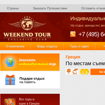
Страны
Заказать Путешествие
Оставить отзыв
Индивидуальн
Vip отдых, аренда яхт, в
+7 (495) 6
О компании
Виды отдыха
Туры и идеи
Греция
По местам съе
No 
Подари отдых
на память
Все туры и
идеи в Греции