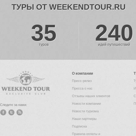
ТУРЫ ОТ WEEKENDTOUR.RU
35
240
туров
идей путешествий
О компании
Т
Пресс-релиз
Т
Пресса о нас
И
Отзывы наших клиентов
С
Новости компании
П
Следите за нами:
Новости туризма
Наши партнеры
Подписка
Правила оплаты и