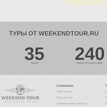
ТУРЫ ОТ WEEKENDTOUR.RU
35
240
туров
идей путешествий
О компании
Т
Пресс-релиз
Т
Пресса о нас
И
Отзывы наших клиентов
С