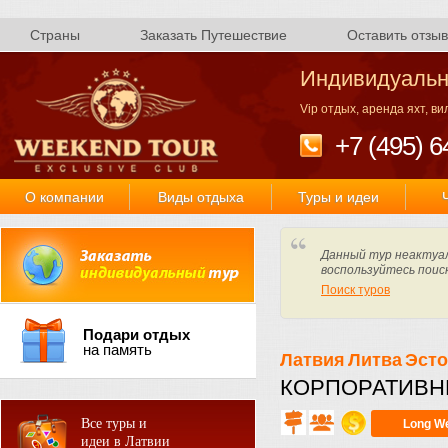
Страны
Заказать Путешествие
Оставить отзыв
Индивидуальн
Vip отдых, аренда яхт, в
+7 (495) 6
О компании
Виды отдыха
Туры и идеи
Данный тур неактуал
воспользуйтесь поис
Поиск туров
Подари отдых
на память
Латвия
Литва
Эст
КОРПОРАТИВНЫ
Все туры и
Long W
идеи в Латвии