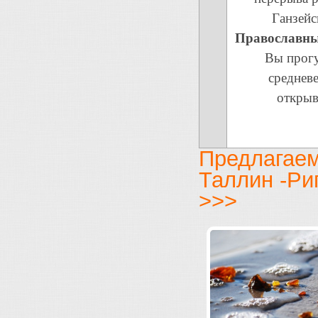
Ганзейс
Православный
Вы прогу
среднев
открыв
Предлагаем
Таллин -Ри
>>>