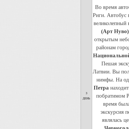
Во время авто
Риги. Автобус 
великолепный в
(Арт Нуво)
открытым неб
районам горо
Национальной
Пешая экск
Латвии. Вы пол
нимфы. На од
Петра
находит
3
побратимом Ри
ДЕНЬ
время была
экскурсия п
являлась ц
Черногол