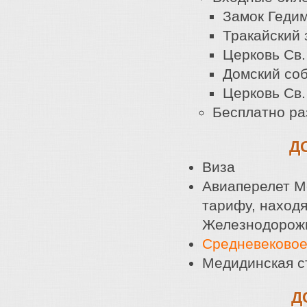
Замок Геди
Тракайский 
Церковь Св.
Домский со
Церковь Св.
Бесплатно ра
Д
Виза
Авиаперелет М
тарифу, наход
Железнодорожн
Средневековое
Медидинская с
Д