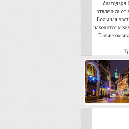
благодаря 
отвлечься от
Большая част
находится меж
Гальве омыва
Тр