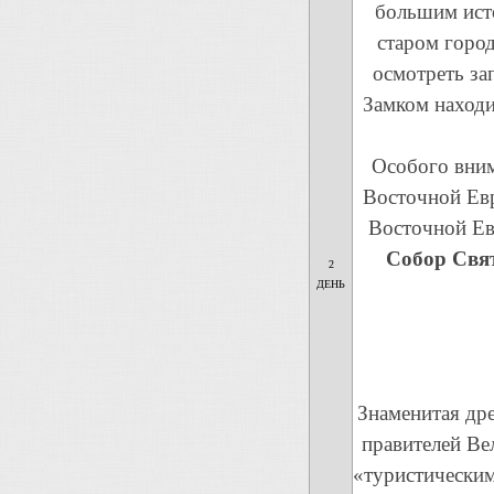
большим ист
старом горо
осмотреть за
Замком находи
Особого вним
Восточной Евр
Восточной Евр
Собор Свя
2
ДЕНЬ
Знаменитая дре
правителей Ве
«туристическим