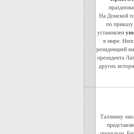
празднова
На Домской п
по приказу
установлен
уни
в мире. Непо
резиденцией ма
президента Ла
других истори
Таллинну окол
представля
прошлым. Без