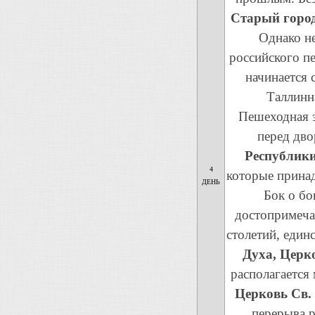
Старый город
Однако не
российского п
начинается 
Таллинн
Пешеходная э
перед дво
Республики
4
которые принад
ДЕНЬ
Бок о бо
достопримеча
столетий, еди
Духа, Церко
располагается 
Церковь Св
перерыва р