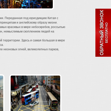
зии. Переданная под юрисдикцию Китая с
принципам и английскому образу жизни.
мых красивых в мире небоскребов, россыпью
ин, немыслимым скоплением людей на
й территории. Здесь и самая большая в мире
са.
пе неоновых огней, великолепных парков,