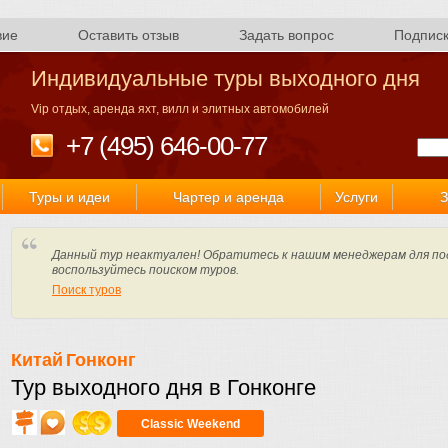
вие
Оставить отзыв
Задать вопрос
Подпис
Индивидуальные туры выходного дня
Vip отдых, аренда яхт, вилл и элитных автомобилей
+7 (495) 646-00-77
Туры и идеи
Чартер и аренда
Услуги
З
Данный тур неактуален! Обратитесь к нашим менеджерам для по
воспользуйтесь поиском туров.
Поиск туров
Китай
Гонконг
Тур выходного дня в Гонконге
Classic Weekend