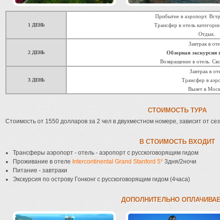
Прибытие в аэропорт. Встр
1 ДЕНЬ
Трансфер в отель категори
Отдых.
Завтрак в оте
2 ДЕНЬ
Обзорная экскурсия п
Возвращение в отель. Св
Завтрак в от
3 ДЕНЬ
Трансфер в аэр
Вылет в Моск
СТОИМОСТЬ ТУРА
Стоимость от 1550 долларов за 2 чел в двухместном номере, зависит от сез
В СТОИМОСТЬ ВХОДИТ
Трансферы аэропорт - отель - аэропорт с русскоговорящим гидом
Проживание в отеле
Intercontinental Grand Stanford 5*
3дня/2ночи
Питание - завтраки
Экскурсия по острову Гонконг с русскоговорящим гидом (4часа)
ДОПОЛНИТЕЛЬНО ОПЛАЧИВА