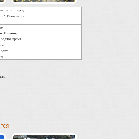
еча в аэропорту.
и 5*. Размещение.
ле.
о Гонконгу.
ободное время.
еле
опорт.
ву.
она.
ЕТСЯ