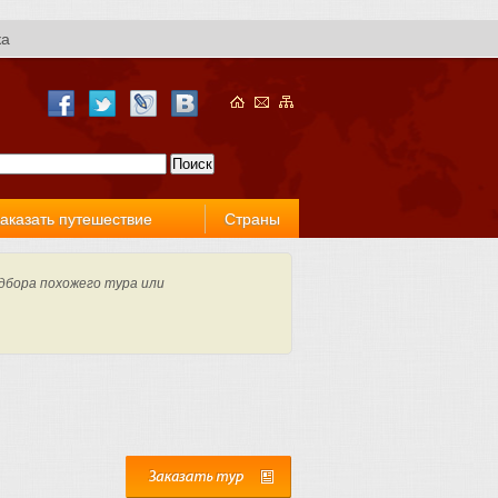
ка
аказать путешествие
Страны
дбора похожего тура или