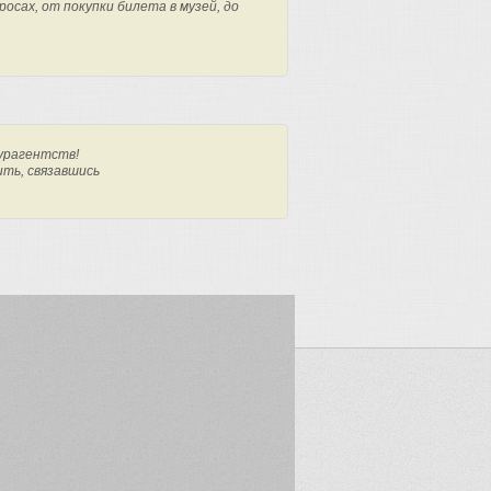
осах, от покупки билета в музей, до
урагентств!
ить, связавшись