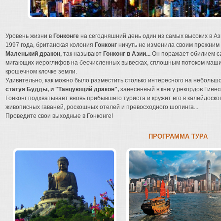
Уровень жизни в
Гонконге
на сегодняшний день один из самых высоких в А
1997 года, британская колония
Гонконг
ничуть не изменила своим прежним 
Маленький дракон,
так называют
Гонконг в Азии...
Он поражает обилием са
мигающих иероглифов на бесчисленных вывесках, сплошным потоком маш
крошечном клочке земли.
Удивительно, как можно было разместить столько интересного на небольшо
статуя Будды, и "Танцующий дракон",
занесенный в книгу рекордов Гинес
Гонконг подхватывает вновь прибывшего туриста и кружит его в калейдоско
живописных гаваней, роскошных отелей и превосходного шопинга...
Проведите свои выходные в Гонконге!
ПРОГРАММА ТУРА