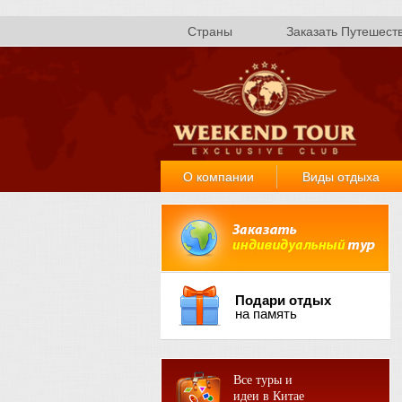
Страны
Заказать Путешест
О компании
Виды отдыха
Подари отдых
на память
Все туры и
идеи в Китае