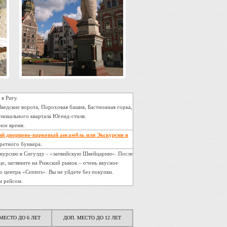
в Ригу.
едские ворота, Пороховая башня, Бастионная горка,
уникального квартала Югенд-стиля.
ное время.
ий дворцово-парковый ансамбль или Экскурсия в
ретного бункера.
скурсию в Сигулду - «латвийскую Швейцарию». После
це, загляните на Рижский рынок – очень вкусное
 центра «Centers». Вы не уйдете без покупки.
м рейсом.
МЕСТО ДО 6 ЛЕТ
ДОП. МЕСТО ДО 12 ЛЕТ