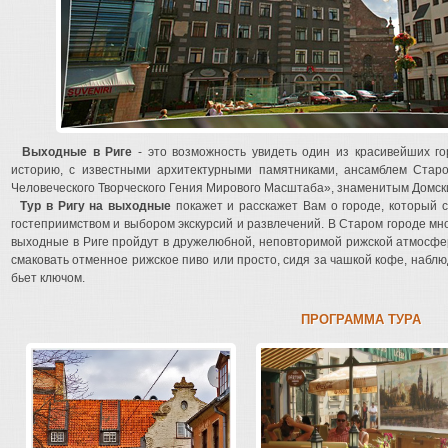
Выходные в Риге
- это возможность увидеть один из красивейших 
историю, с известными архитектурными памятниками, ансамблем Стар
Человеческого Творческого Гения Мирового Масштаба», знаменитым Домск
Тур в Ригу на выходные
покажет и расскажет Вам о городе, который с
гостеприимством и выбором экскурсий и развлечений. В Старом городе мно
выходные в Риге пройдут в дружелюбной, неповторимой рижской атмосфер
смаковать отменное рижское пиво или просто, сидя за чашкой кофе, набл
бьет ключом.
ПРОГРАММА ТУРА