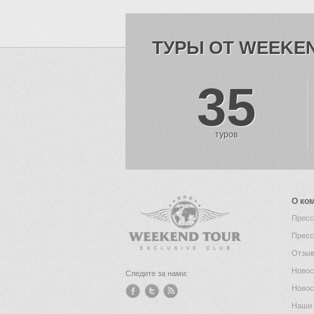
ТУРЫ ОТ WEEKE
35
туров
О ко
Пресс
Пресс
Отзыв
Новос
Следите за нами:
Новос
Наши 