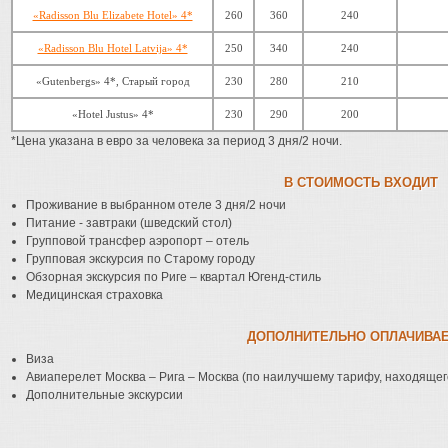
«Radisson Blu Elizabete Hotel» 4*
260
360
240
«Radisson Blu Hotel Latvija» 4*
250
340
240
«Gutenbergs» 4*, Старый город
230
280
210
«Hotel Justus» 4*
230
290
200
*Цена указана в евро за человека за период 3 дня/2 ночи.
В СТОИМОСТЬ ВХОДИТ
Проживание в выбранном отеле 3 дня/2 ночи
Питание - завтраки (шведский стол)
Групповой трансфер аэропорт – отель
Групповая экскурсия по Старому городу
Обзорная экскурсия по Риге – квартал Югенд-стиль
Медицинская страховка
ДОПОЛНИТЕЛЬНО ОПЛАЧИВА
Виза
Авиаперелет Москва – Рига – Москва (по наилучшему тарифу, находящег
Дополнительные экскурсии