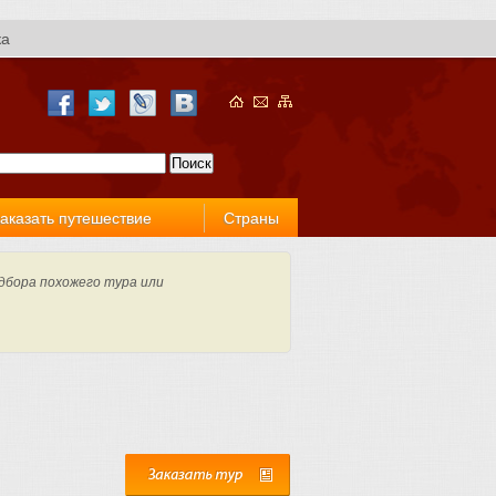
ка
аказать путешествие
Страны
дбора похожего тура или