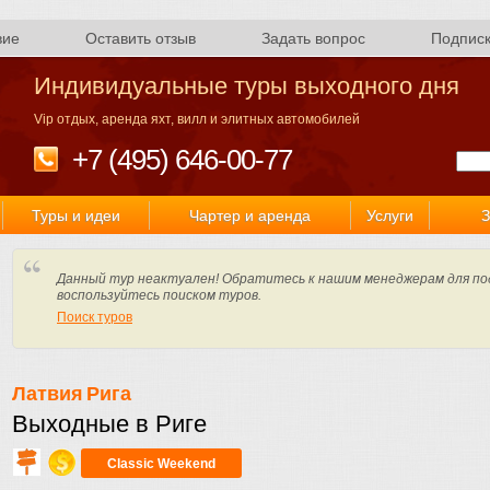
вие
Оставить отзыв
Задать вопрос
Подпис
Индивидуальные туры выходного дня
Vip отдых, аренда яхт, вилл и элитных автомобилей
+7 (495) 646-00-77
Туры и идеи
Чартер и аренда
Услуги
З
Данный тур неактуален! Обратитесь к нашим менеджерам для по
воспользуйтесь поиском туров.
Поиск туров
Латвия
Рига
Выходные в Риге
Classic Weekend