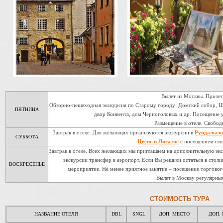
Вылет из Москвы. Прилет 
Обзорно-пешеходная экскурсия по Старому городу: Домский собор, Шв
ПЯТНИЦА
двор Конвента, дом Черноголовых и др. Посещение 
Размещение в отеле. Свобод
Завтрак в отеле. Для желающих организуются экскурсии в
Рундальск
СУББОТА
Цесис и Лигатне
с посещением сек
Завтрак в отеле. Всех желающих мы приглашаем на дополнительную эк
экскурсии трансфер в аэропорт. Если Вы решили остаться в столи
ВОСКРЕСЕНЬЕ
мероприятие. Не менее приятное занятие – посещение торгового
Вылет в Москву регулярны
СТОИМОСТЬ ТУРА
НАЗВАНИЕ ОТЕЛЯ
DBL
SNGL
ДОП. МЕСТО
ДОП. 