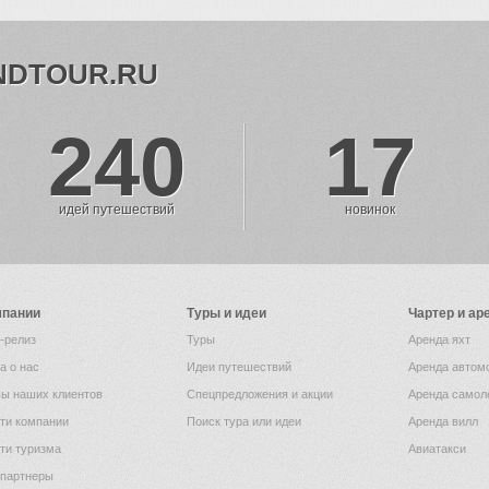
NDTOUR.RU
240
17
идей путешествий
новинок
мпании
Туры и идеи
Чартер и ар
-релиз
Туры
Аренда яхт
а о нас
Идеи путешествий
Аренда автом
ы наших клиентов
Спецпредложения и акции
Аренда самол
ти компании
Поиск тура или идеи
Аренда вилл
ти туризма
Авиатакси
партнеры