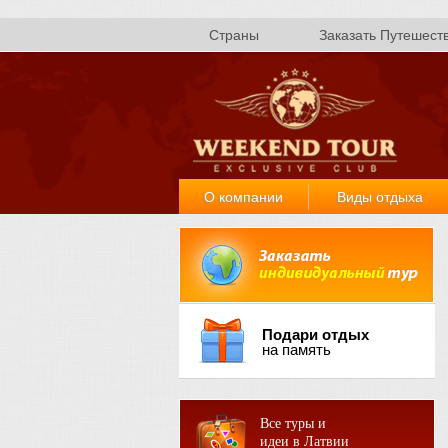
Страны
Заказать Путешест
О компании
Виды отдыха
Подари отдых
на память
Все туры и
идеи в Латвии