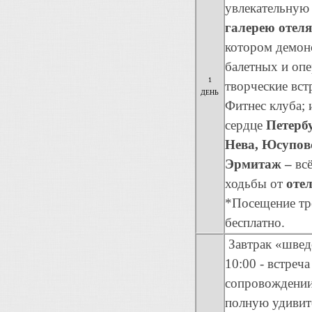
увлекательную
галерею отеля
котором демонс
балетных и оп
1
творческие вст
ДЕНЬ
Фитнес клуба; 
сердце
Петерб
Нева, Юсупов
Эрмитаж –
вс
ходьбы от
оте
*Посещение тре
бесплатно.
Завтрак «шведс
10:00 - встреч
сопровождении
полную удивит