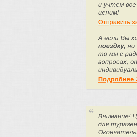
и учтем все
ценим!
Отправить з
А если Вы 
поездку,
но 
то мы с ра
вопросах, о
индивидуаль
Подробнее 
Внимание! 
для тураге
Окончатель