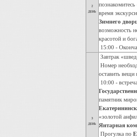
познакомитесь
2
ДЕНЬ
время экскурс
Зимнего двор
возможность не
красотой и бог
15:00 - Оконч
Завтрак «шведс
Номер необход
оставить вещи 
10:00 - встреч
Государствен
памятник миров
Екатерининск
«золотой анфил
3
ДЕНЬ
Янтарная ком
Прогулка по
Е