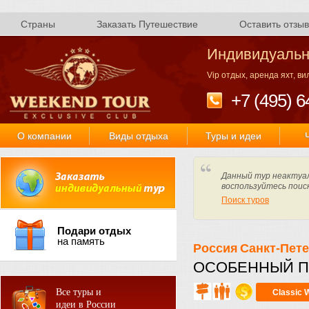
Страны
Заказать Путешествие
Оставить отзыв
Индивидуальн
Vip отдых, аренда яхт, в
+7 (495) 6
О компании
Виды отдыха
Туры и идеи
Данный тур неактуал
воспользуйтесь поис
Поиск туров
Подари отдых
на память
Россия
Санкт-Пет
ОСОБЕННЫЙ П
Все туры и
Classic 
идеи в России