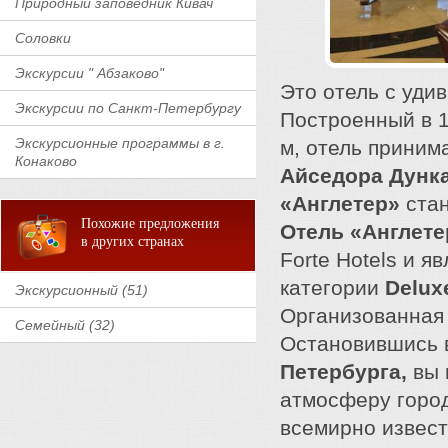
Природный заповедник Кивач
Соловки
Экскурсии " Абзаково"
Это отель с уди
Экскурсии по Санкт-Петербургу
Построенный в 1
Экскурсионные программы в г.
м, отель принима
Конаково
Айседора Дунка
«Англетер»
стан
Похожие предложения
Отель «Англет
в других странах
Forte Hotels и
категории
Deluxe
Экскурсионный (51)
Организованная 
Семейный (32)
Остановившись в
Петербурга,
вы 
атмосферу город
всемирно извес