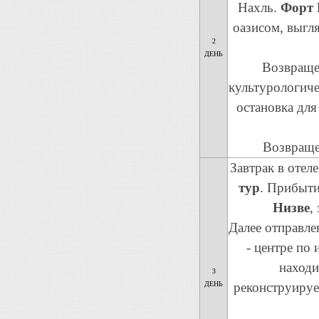
Нахль.
Форт 
оазисом, выгл
2
ДЕНЬ
Возвращен
культурологиче
остановка дл
Возвращен
Завтрак в отеле
тур
. Прибыти
Низве
,
Далее отправле
- центре по
находи
3
ДЕНЬ
реконструируе