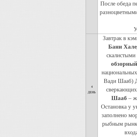
После обеда п
разноцветными
У
Завтрак в кэ
Бани Хале
скалистыми 
обзорный
национальных 
Вади Шааб) Д
4
сверкающих
ДЕНЬ
Шааб
– ж
Остановка у у
заполнено мор
рыбным рынко
вход