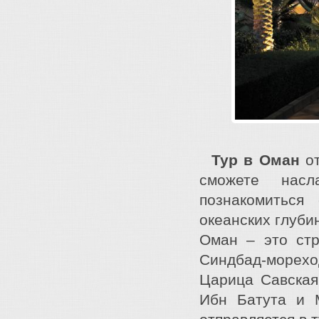
Тур в Оман
от
сможете насл
познакомиться
океанских глуби
Оман – это стр
Синдбад-морех
Царица Савская
Ибн Батута и 