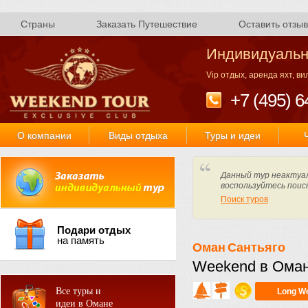
Страны
Заказать Путешествие
Оставить отзыв
Индивидуальн
Vip отдых, аренда яхт, в
+7 (495) 6
О компании
Виды отдыха
Туры и идеи
Данный тур неактуал
воспользуйтесь поис
Поиск туров
Подари отдых
на память
Оман
Сантьяго
Weekend в Ома
Все туры и
Long W
идеи в Омане