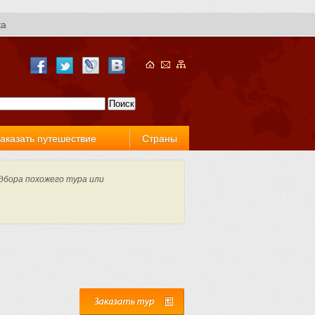
ка
аказать путешествие
Страны
дбора похожего тура или