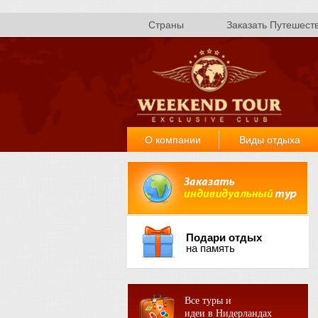
Страны
Заказать Путешест
О компании
Виды отдыха
Подари отдых
на память
Все туры и
идеи в Нидерландах