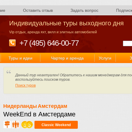
вие
Оставить отзыв
Задать вопрос
Подпис
Индивидуальные туры выходного дня
Vip отдых, аренда яхт, вилл и элитных автомобилей
+7 (495) 646-00-77
Туры и идеи
Чартер и аренда
Услуги
З
Данный тур неактуален! Обратитесь к нашим менеджерам для по
воспользуйтесь поиском туров.
Поиск туров
Нидерланды
Амстердам
WeekEnd в Амстердаме
Classic Weekend