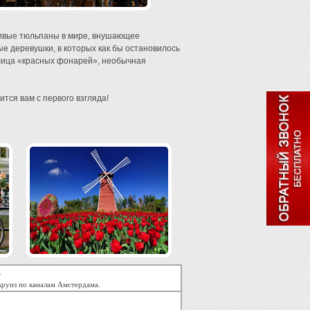
сивые тюльпаны в мире, внушающее
е деревушки, в которых как бы остановилось
улица «красных фонарей», необычная
тся вам с первого взгляда!
.
круиз по каналам Амстердама.