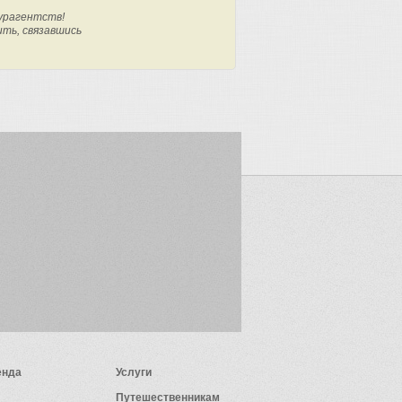
урагентств!
ить, связавшись
енда
Услуги
Путешественникам