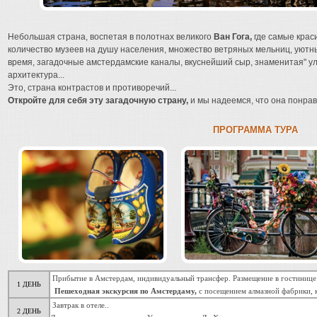
Небольшая страна, воспетая в полотнах великого
Ван Гога,
где самые кра
количество музеев на душу населения, множество ветряных мельниц, уютны
время, загадочные амстердамские каналы, вкуснейший сыр, знаменитая" 
архитектура...
Это, страна контрастов и противоречий...
Откройте для себя эту загадочную страну,
и мы надеемся, что она понрави
ПРОГРАММА ТУРА
Прибытие в Амстердам, индивидуальный трансфер. Размещение в гостинице
1 ДЕНЬ
Пешеходная экскурсия по Амстердаму,
с посещением алмазной фабрики, 
Завтрак в отеле..
2 ДЕНЬ