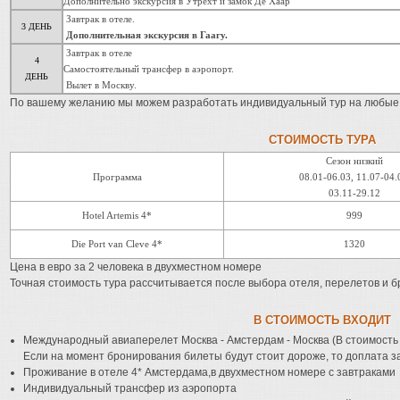
Дополнительно экскурсия в Утрехт и замок Де Хаар
Завтрак в отеле.
3 ДЕНЬ
Дополнительная экскурсия в Гаагу.
Завтрак в отеле
4
Самостоятельный трансфер в аэропорт.
ДЕНЬ
Вылет в Москву.
По вашему желанию мы можем разработать индивидуальный тур на любые д
СТОИМОСТЬ ТУРА
Сезон низкий
Программа
08.01-06.03, 11.07-04.
03.11-29.12
Hotel Artemis 4*
999
Die Port van Cleve 4*
1320
Цена в евро за 2 человека в двухместном номере
Точная стоимость тура рассчитывается после выбора отеля, перелетов и б
В СТОИМОСТЬ ВХОДИТ
Международный авиаперелет Москва - Амстердам - Москва (В стоимость
Если на момент бронирования билеты будут стоит дороже, то доплата за
Проживание в отеле 4* Амстердама,в двухместном номере с завтраками
Индивидуальный трансфер из аэропорта