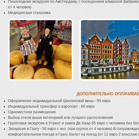
Пешеходная экскурсия по Амстердаму, с посещением алмазной фабрики, 
от 4 человек)
Медицинская страховка
ДОПОЛНИТЕЛЬНО ОПЛАЧИВА
Оформление индивидуальной Шенгенской визы– 95 евро
Индивидуальный трансфер в аэропорт - 60 евро
Одноместное размещение
Выбор отеля выше категорией или лучшего расположения
Групповая экскурсия в Утрехт и замок Де Хаар 65 евро с человека без би
Экскурсия в Гаагу - 50 евро с чел. (при группе от 4 человек) В сопровож
комфортабельном поезде в Гаагу. Билет на поезд (от 12 евро 2 классом