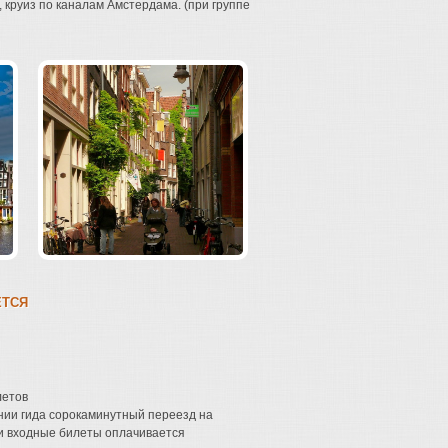
круиз по каналам Амстердама. (при группе
ЕТСЯ
летов
дении гида сорокаминутный переезд на
) и входные билеты оплачивается