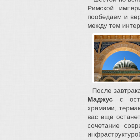
Римской импер
пообедаем и вер
между тем инте
После завтрака
Маджус
с оста
храмами, термам
вас еще останет
сочетание совр
инфраструктурой