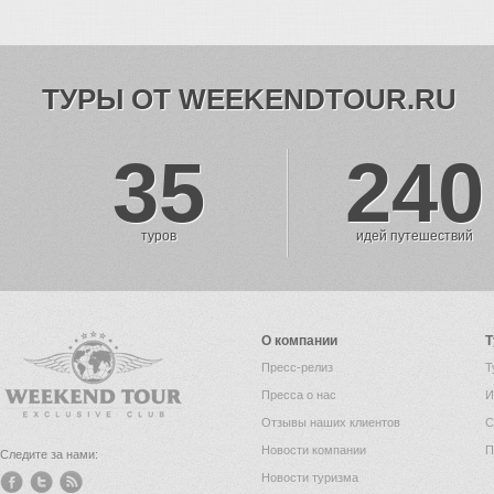
ТУРЫ ОТ WEEKENDTOUR.RU
35
240
туров
идей путешествий
О компании
Т
Пресс-релиз
Т
Пресса о нас
И
Отзывы наших клиентов
С
Новости компании
П
Следите за нами:
Новости туризма