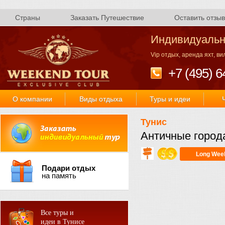
Страны
Заказать Путешествие
Оставить отзыв
Индивидуальн
Vip отдых, аренда яхт, в
+7 (495) 6
О компании
Виды отдыха
Туры и идеи
Тунис
Античные город
Long Wee
Подари отдых
на память
Все туры и
идеи в Тунисе