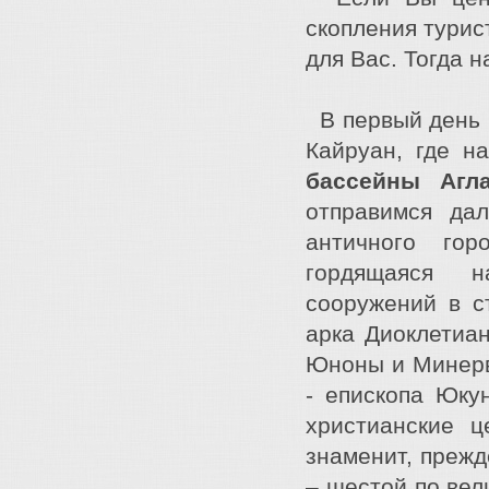
скопления турис
для Вас. Тогда 
В первый день м
Кайруан, где н
бассейны Агл
отправимся да
античного го
гордящаяся н
сооружений в с
арка Диоклетиа
Юноны и Минервы
- епископа Юку
христианские 
знаменит, прежд
– шестой по ве