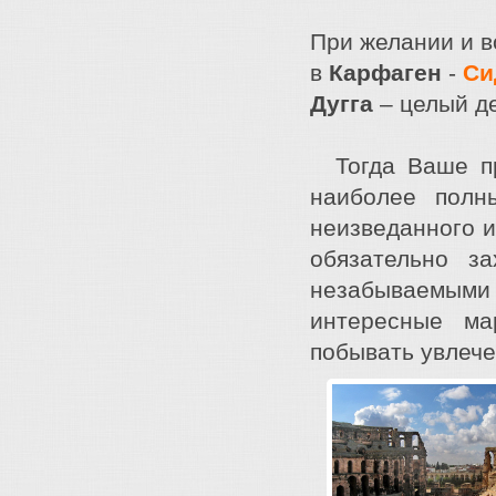
При желании и в
в
Карфаген
-
Си
Дугга
– целый д
Тогда Ваше п
наиболее полн
неизведанного и
обязательно з
незабываемыми
интересные м
побывать увлече