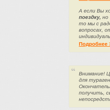
А если Вы 
поездку,
но 
то мы с ра
вопросах, о
индивидуаль
Подробнее 
Внимание! 
для тураге
Окончатель
получить, с
непосредст