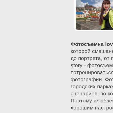
Фотосъемка lov
которой смешан
до портрета, от
story - фотосъе
потренироваться
фотографии. Фот
городских парка
сценариев, по к
Поэтому влюблен
хорошим настрое