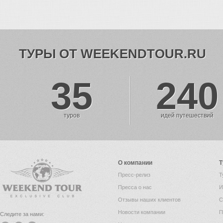
ТУРЫ ОТ WEEKENDTOUR.RU
35
240
туров
идей путешествий
О компании
Т
Пресс-релиз
Т
Пресса о нас
И
Отзывы наших клиентов
С
Новости компании
П
Следите за нами: