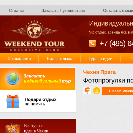
Страны
Заказать Путешествие
Оставить отзыв
Индивидуальн
Vip отдых, аренда яхт, в
+7 (495) 6
О компании
Виды отдыха
Туры и идеи
Чехия
Прага
Фотопрогулки п
Classic Week
Подари отдых
на память
Все туры и
идеи в Чехии