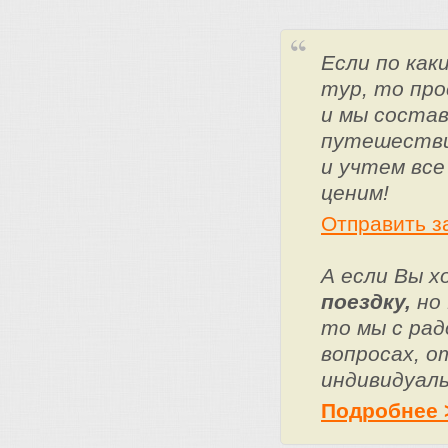
Если по ка
тур, то про
и мы состав
путешестви
и учтем все
ценим!
Отправить з
А если Вы 
поездку,
но 
то мы с ра
вопросах, о
индивидуаль
Подробнее 