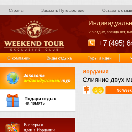
Страны
Заказать Путешествие
Оставить отзыв
Индивидуальн
Vip отдых, аренда яхт, в
+7 (495) 6
О компании
Виды отдыха
Туры и идеи
Иордания
Слияние двух м
No Week
Подари отдых
на память
Все туры и
идеи в Иордании