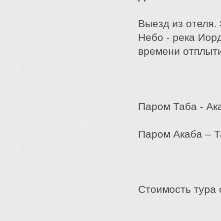
Выезд из отеля.
Небо - река Иор
времени отплыти
Паром Таба - Ак
Паром Акаба – Т
Стоимоcть тура 