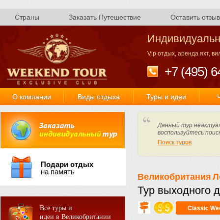
Страны
Заказать Путешествие
Оставить отзыв
Индивидуальн
Vip отдых, аренда яхт, в
+7 (495) 6
О компании
Виды отдыха
Туры и идеи
Данный тур неактуал
воспользуйтесь поис
Поиск туров
Подари отдых
на память
Великобритания
Л
Тур выходного 
Все туры и
Classic We
идеи в Великобритании