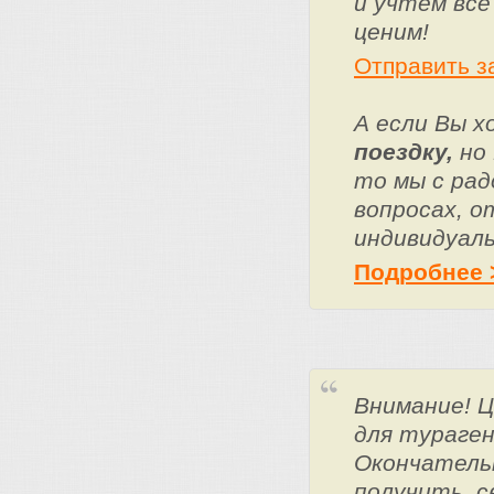
и учтем все
ценим!
Отправить з
А если Вы 
поездку,
но 
то мы с ра
вопросах, о
индивидуаль
Подробнее 
Внимание! 
для тураге
Окончатель
получить, с