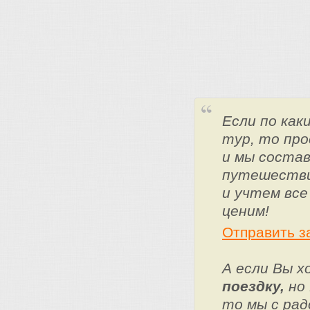
Если по ка
тур, то про
и мы состав
путешестви
и учтем все
ценим!
Отправить з
А если Вы 
поездку,
но 
то мы с ра