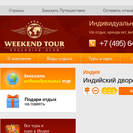
Страны
Заказать Путешествие
Оставить отзыв
Индивидуальн
Vip отдых, аренда яхт, в
+7 (495) 6
О компании
Виды отдыха
Туры и идеи
Индия
Индийский двор
N
Подари отдых
на память
Все туры и
идеи в Индии