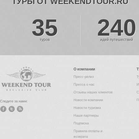
ТУРЫ ОТ WEEKENDTOUR.RU
35
240
туров
идей путешествий
О компании
Т
Пресс-релиз
Т
Пресса о нас
И
Отзывы наших клиентов
С
Новости компании
П
Следите за нами:
Новости туризма
Наши партнеры
Подписка
Правила оплаты и
возврата