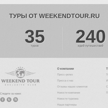
ТУРЫ ОТ WEEKENDTOUR.RU
35
240
туров
идей путешествий
О компании
Т
Пресс-релиз
Т
Пресса о нас
И
Отзывы наших клиентов
С
Новости компании
П
Следите за нами:
Новости туризма
Наши партнеры