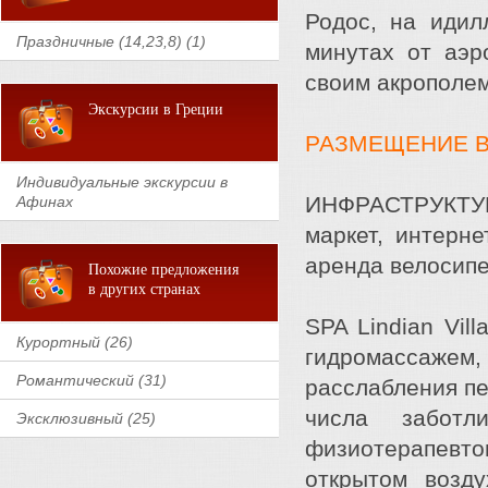
Родос, на идил
Праздничные (14,23,8) (1)
минутах от аэр
своим акрополе
Экскурсии в Греции
РАЗМЕЩЕНИЕ В 
Индивидуальные экскурсии в
ИНФРАСТРУКТУР
Афинах
маркет, интерне
аренда велосипе
Похожие предложения
в других странах
SPA Lindian Vil
Курортный (26)
гидромассажем,
Романтический (31)
расслабления пе
числа заботл
Эксклюзивный (25)
физиотерапевтов
открытом возд