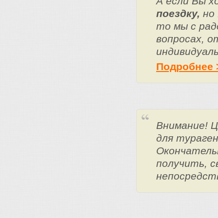
А если Вы 
поездку,
но 
то мы с ра
вопросах, о
индивидуаль
Подробнее 
Внимание! 
для тураге
Окончатель
получить, с
непосредст