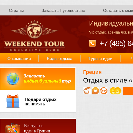
Страны
Заказать Путешествие
Оставить отзыв
Индивидуальн
Vip отдых, аренда яхт, в
+7 (495) 6
О компании
Виды отдыха
Туры и идеи
Греция
Отдых в стиле «l
Подари отдых
на память
Все туры и
идеи в Греции