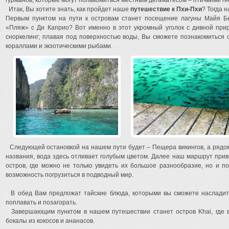
гурманов, которые могут полакомиться местным деликатесом – птичьими гн
Итак, Вы хотите знать, как пройдет наше
путешествие к Пхи-Пхи
? Тогда н
Первым пунктом на пути к островам станет посещение лагуны Майя Б
«Пляж» с Ди Каприо? Вот именно в этот укромный уголок с дивной при
сноркелинг; плавая под поверхностью воды, Вы сможете познакомиться 
кораллами и экзотическими рыбами.
Следующей остановкой на нашем пути будет – Пещера викингов, а рядом 
названия, вода здесь отливает голубым цветом. Далее наш маршрут при
остров, где можно не только увидеть их большое разнообразие, но и по
возможность погрузиться в подводный мир.
В обед Вам предложат тайские блюда, которыми вы сможете насладить
поплавать и позагорать.
Завершающим пунктом в нашем путешествии станет остров Khai, где в
бокалы из кокосов и ананасов.