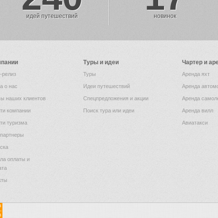
идей путешествий
новинок
мпании
Туры и идеи
Чартер и ар
-релиз
Туры
Аренда яхт
а о нас
Идеи путешествий
Аренда автом
ы наших клиентов
Спецпредложения и акции
Аренда самол
ти компании
Поиск тура или идеи
Аренда вилл
ти туризма
Авиатакси
партнеры
ска
ла оплаты и
ата
кты