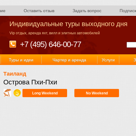
вие
Оставить отзыв
Задать вопрос
Подпис
Индивидуальные туры выходного дня
Vip отдых, аренда яхт, вилл и элитных автомобилей
+7 (495) 646-00-77
Туры и идеи
Чартер и аренда
Услуги
З
Таиланд
Острова Пхи-Пхи
Long Weekend
No Weekend