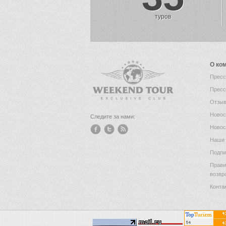
туров
О ко
Пресс
Пресс
Отзыв
Новос
Следите за нами:
Новос
Наши 
Подпи
Прави
возвр
Конта