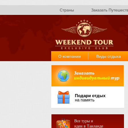
Страны
Заказать Путешест
О компании
Виды отдыха
Подари отдых
на память
Все туры и
идеи в Таиланде