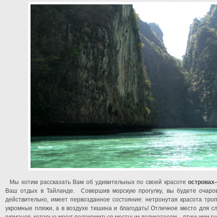
Мы хотим рассказать Вам об удивительных по своей красоте
островах
Ваш отдых в Тайланде. Совершив морскую прогулку, вы будете очаро
действительно, имеет первозданное состояние: нетронутая красота троп
укромные пляжи, а в воздухе тишина и благодать! Отличное место для с