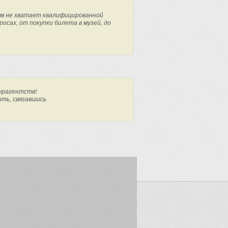
м не хватает квалифицированной
осах, от покупки билета в музей, до
урагентств!
ить, связавшись