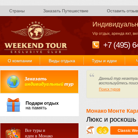
Страны
Заказать Путешествие
Оставить отзыв
Индивидуальн
Vip отдых, аренда яхт, в
+7 (495) 6
О компании
Виды отдыха
Туры и идеи
Данный тур неактуал
воспользуйтесь поис
Поиск туров
Подари отдых
на память
Монако
Монте Кар
Люкс и роскошь
Все туры и
Classic We
идеи в Монако