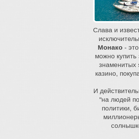
Слава и извес
исключитель
Монако
- эт
можно купить 
знаменитых 
казино, покуп
И действительн
"на людей по
политики, б
миллионеры
солнышко