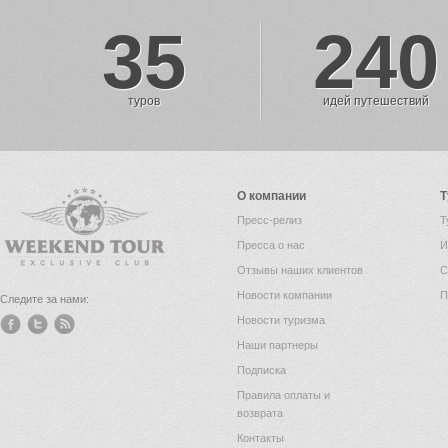
35
240
туров
идей путешествий
О компании
Т
Пресс-релиз
Т
Пресса о нас
И
Отзывы наших клиентов
С
Новости компании
П
Следите за нами:
Новости туризма
Наши партнеры
Подписка
Правила оплаты и
возврата
Контакты