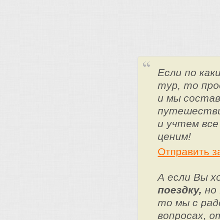
Если по ка
тур, то про
и мы состав
путешестви
и учтем все
ценим!
Отправить з
А если Вы 
поездку,
но 
то мы с ра
вопросах, о