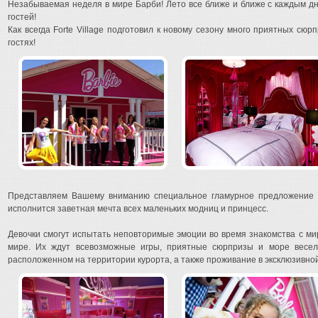
Незабываемая неделя в мире Барби! Лето все ближе и ближе с каждым дне
гостей!
Как всегда Forte Village подготовил к новому сезону много приятных сюр
гостях!
Представляем Вашему вниманию специальное гламурное предложение “Ba
исполнится заветная мечта всех маленьких модниц и принцесс.
Девочки смогут испытать неповторимые эмоции во время знакомства с мир
мире. Их ждут всевозможные игры, приятные сюрпризы и море весель
расположенном на территории курорта, а также проживание в эксклюзивной