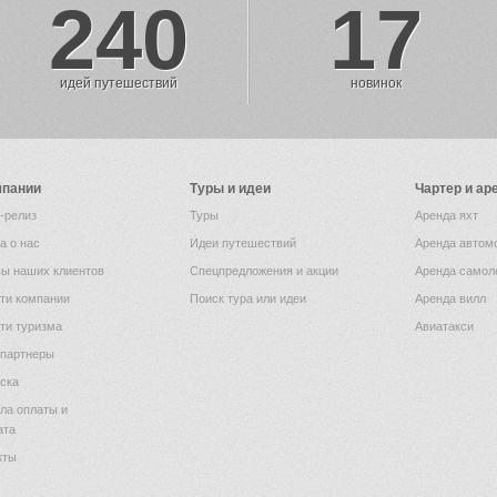
240
17
идей путешествий
новинок
мпании
Туры и идеи
Чартер и ар
-релиз
Туры
Аренда яхт
а о нас
Идеи путешествий
Аренда автом
ы наших клиентов
Спецпредложения и акции
Аренда самол
ти компании
Поиск тура или идеи
Аренда вилл
ти туризма
Авиатакси
партнеры
ска
ла оплаты и
ата
кты