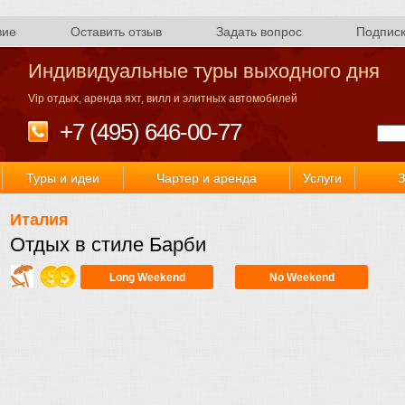
вие
Оставить отзыв
Задать вопрос
Подпис
Индивидуальные туры выходного дня
Vip отдых, аренда яхт, вилл и элитных автомобилей
+7 (495) 646-00-77
Туры и идеи
Чартер и аренда
Услуги
З
Италия
Отдых в стиле Барби
Long Weekend
No Weekend