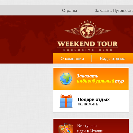
Страны
Заказать Путешест
О компании
Виды отдыха
Подари отдых
на память
Все туры и
идеи в Италии