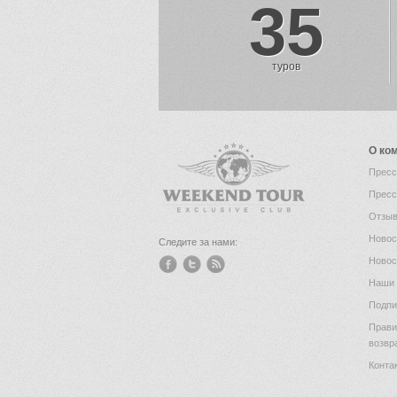
35
туров
О ко
Пресс
Пресс
Отзыв
Новос
Следите за нами:
Новос
Наши 
Подпи
Прави
возвр
Конта