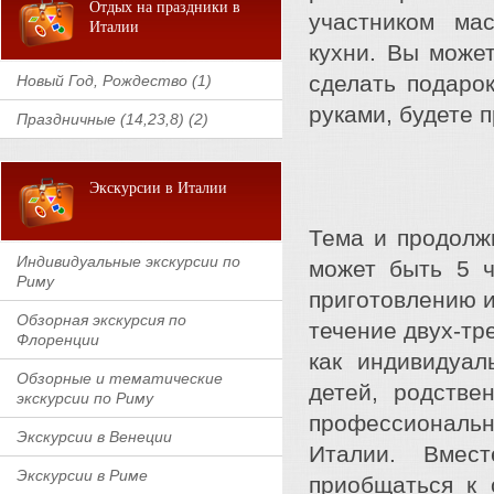
Отдых на праздники в
участником ма
Италии
кухни. Вы може
сделать подаро
Новый Год, Рождество (1)
руками, будете 
Праздничные (14,23,8) (2)
Экскурсии в Италии
Тема и продолж
Индивидуальные экскурсии по
может быть 5 ч
Риму
приготовлению и
Обзорная экскурсия по
течение двух-тр
Флоренции
как индивидуал
Обзорные и тематические
детей, родств
экскурсии по Риму
профессиональн
Экскурсии в Венеции
Италии. Вмес
Экскурсии в Риме
приобщаться к 