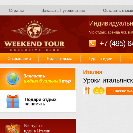
Страны
Заказать Путешествие
Оставить отзыв
Индивидуальн
Vip отдых, аренда яхт, в
+7 (495) 6
О компании
Виды отдыха
Туры и идеи
Италия
Уроки итальянск
Classic We
Подари отдых
на память
Все туры и
идеи в Италии