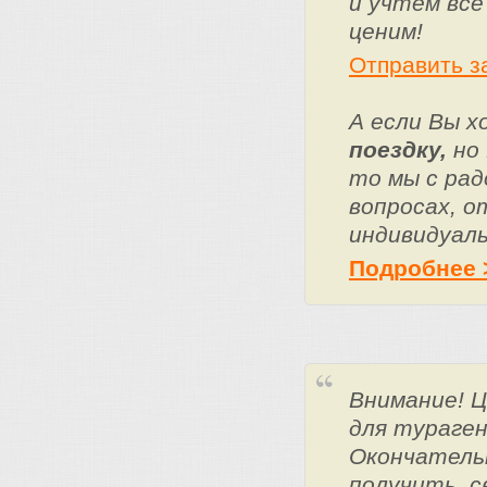
и учтем все
ценим!
Отправить з
А если Вы 
поездку,
но 
то мы с ра
вопросах, о
индивидуаль
Подробнее 
Внимание! 
для тураге
Окончатель
получить, с