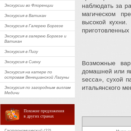
наблюдать за ра
Экскурсии во Флоренции
магическом пр
Экскурсия в Ватикан
высокой кухни.
Экскурсия в Галерею Боргезе
приготовленных
Экскурсия в галерею Боргезе и
Ватикан
Экскурсия в Пизу
Экскурсия в Сиену
Возможные вар
домашней или яи
Экскурсия на катере по
островам Венецианской Лагуны
secca», сухой п
итальянского ме
Экскурсия по загородным виллам
Медичи
Похожие предложения
в других странах
Гастрономический (22)