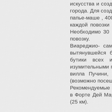
искусства и соз
города. Для соз
папье-маше , 40
каждой повозки 
Необходимо 30 ч
повозку.
Виареджио- сам
вытянувшейся 
бутики всех 
изумительными 
вилла Пучини, 
(возможно посещ
Рекомендуемые от
в Форте Дей Мар
(25 км).