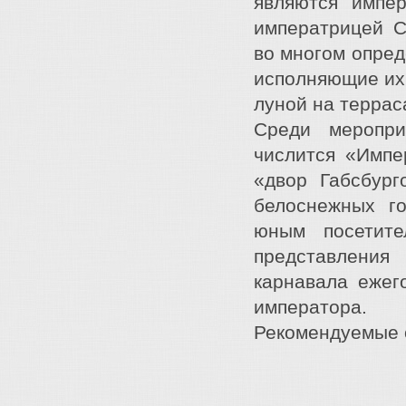
являются импе
императрицей С
во многом опред
исполняющие их 
луной на террас
Среди меропри
числится «Импе
«двор Габсбург
белоснежных г
юным посетите
представления
карнавала ежег
императора.
Рекомендуемые от