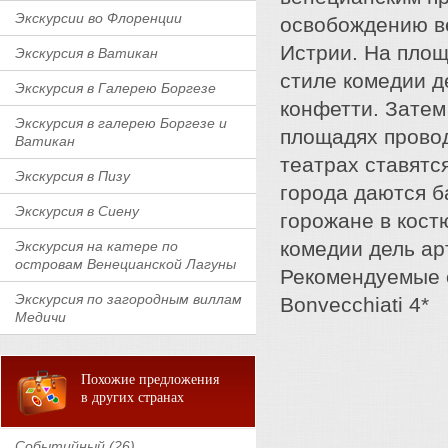
Экскурсии во Флоренции
освобождению в
Истрии. На площ
Экскурсия в Ватикан
стиле комедии д
Экскурсия в Галерею Боргезе
конфетти. Затем
Экскурсия в галерею Боргезе и
площадях провод
Ватикан
театрах ставятс
Экскурсия в Пизу
города даются 
Экскурсия в Сиену
горожане в кост
комедии дель ар
Экскурсия на катере по
островам Венецианской Лагуны
Рекомендуемые от
Экскурсия по загородным виллам
Bonvecchiati 4*
Медичи
Похожие предложения
в других странах
Событийный (26)