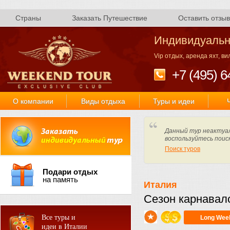
Страны
Заказать Путешествие
Оставить отзыв
Индивидуальн
Vip отдых, аренда яхт, в
+7 (495) 6
О компании
Виды отдыха
Туры и идеи
Данный тур неактуал
воспользуйтесь поис
Поиск туров
Подари отдых
на память
Италия
Сезон карнавал
Все туры и
Long Wee
идеи в Италии