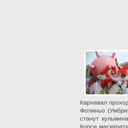
Карнавал проход
Фолиньо (Умбрия
станут кульмин
Корси маскерат