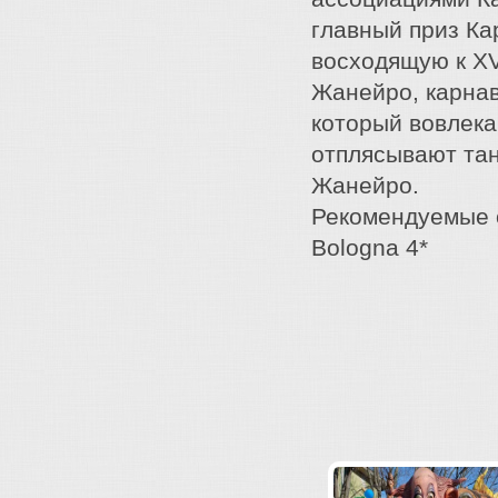
главный приз Ка
восходящую к XV
Жанейро, карнав
который вовлека
отплясывают та
Жанейро.
Рекомендуемые от
Bologna 4*