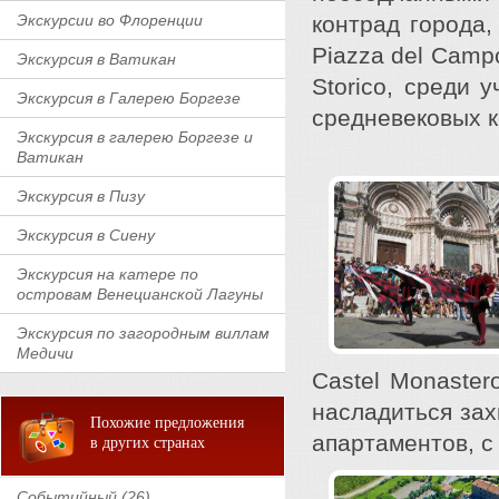
Экскурсии во Флоренции
контрад города,
Piazza del Camp
Экскурсия в Ватикан
Storico, среди у
Экскурсия в Галерею Боргезе
средневековых 
Экскурсия в галерею Боргезе и
Ватикан
Экскурсия в Пизу
Экскурсия в Сиену
Экскурсия на катере по
островам Венецианской Лагуны
Экскурсия по загородным виллам
Медичи
Castel Monaster
насладиться за
Похожие предложения
апартаментов, с
в других странах
Событийный (26)