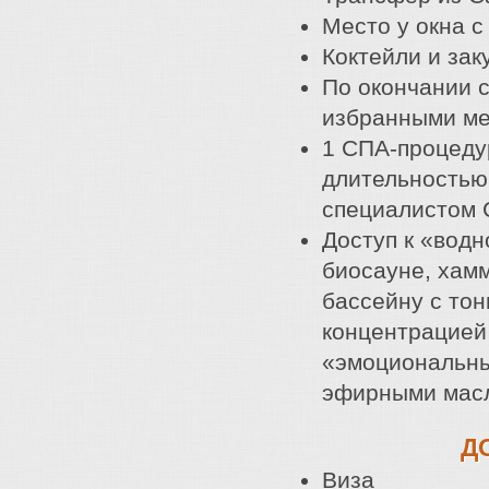
Место у окна 
Коктейли и зак
По окончании с
избранными ме
1 СПА-процедур
длительностью 
специалистом 
Доступ к «вод
биосауне, хам
бассейну с то
концентрацией
«эмоциональны
эфирными масл
Д
Виза