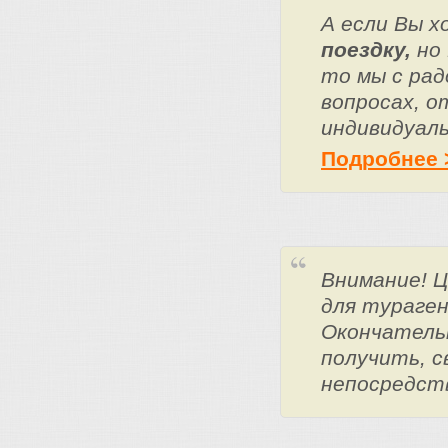
А если Вы 
поездку,
но 
то мы с ра
вопросах, о
индивидуаль
Подробнее 
Внимание! 
для тураге
Окончатель
получить, с
непосредст