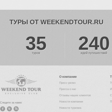
ТУРЫ ОТ WEEKENDTOUR.RU
35
240
туров
идей путешествий
О компании
Т
Пресс-релиз
Т
Пресса о нас
И
Отзывы наших клиентов
С
Новости компании
П
Следите за нами:
Новости туризма