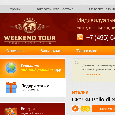
Страны
Заказать Путешествие
Оставить отзыв
Индивидуальн
Vip отдых, аренда яхт, в
+7 (495) 6
О компании
Виды отдыха
Туры и идеи
Данный тур неактуал
воспользуйтесь поис
Поиск туров
Подари отдых
на память
Италия
Скачки Palio di 
Все туры и
Long Wee
идеи в Италии