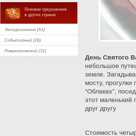
Похожие предложения
в других странах
Экскурсионный (51)
Событийный (26)
Романтический (31)
День Святого В
небольшое путеш
земле. Загадыва
мосту, прогулки
“Облаках”, поси
этот маленький
друг другу
Стоимость четыр