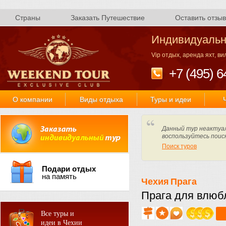
Страны
Заказать Путешествие
Оставить отзыв
Индивидуальн
Vip отдых, аренда яхт, в
+7 (495) 6
О компании
Виды отдыха
Туры и идеи
Данный тур неактуал
воспользуйтесь поис
Поиск туров
Подари отдых
на память
Чехия
Прага
Прага для влюб
Все туры и
идеи в Чехии