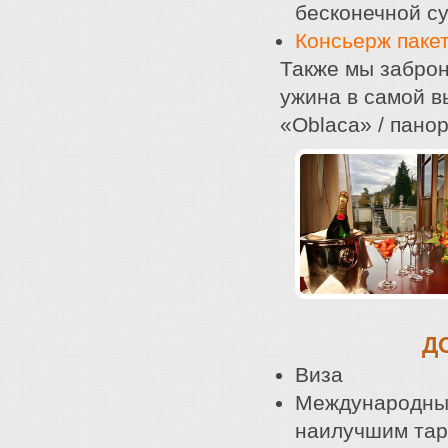
бесконечной су
Консьерж пакет
Также мы заброн
ужина в самой в
«Oblaca» / пано
Д
Виза
Международный
наилучшим тар