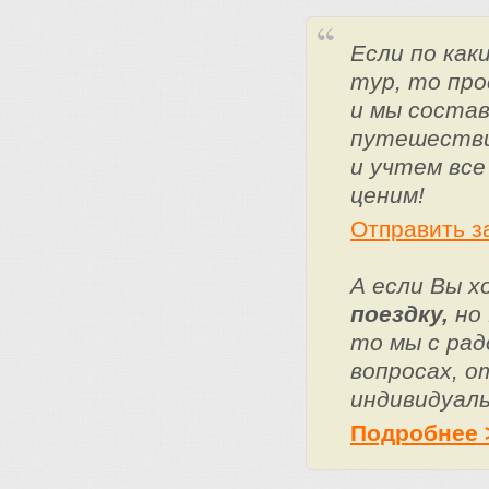
Если по ка
тур, то про
и мы состав
путешестви
и учтем все
ценим!
Отправить з
А если Вы 
поездку,
но 
то мы с ра
вопросах, о
индивидуаль
Подробнее 