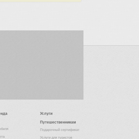
енда
Услуги
Путешественникам
обиля
Подарочный сертификат
ета
Услуги для туристов