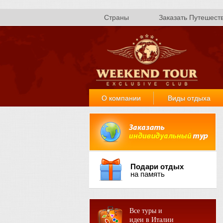
Страны
Заказать Путешест
О компании
Виды отдыха
Подари отдых
на память
Все туры и
идеи в Италии