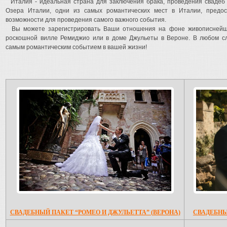
Италия - идеальная страна для заключения брака, проведения свадеб 
Озера Италии, одни из самых романтических мест в Италии, предо
возможности для проведения самого важного события.
Вы можете зарегистрировать Ваши отношения на фоне живописнейши
роскошной вилле Ремиджио или в доме Джульеты в Вероне. В любом сл
самым романтическим событием в вашей жизни!
СВАДЕБНЫЙ ПАКЕТ “РОМЕО И ДЖУЛЬЕТТА” (ВЕРОНА)
СВАДЕБНЫ