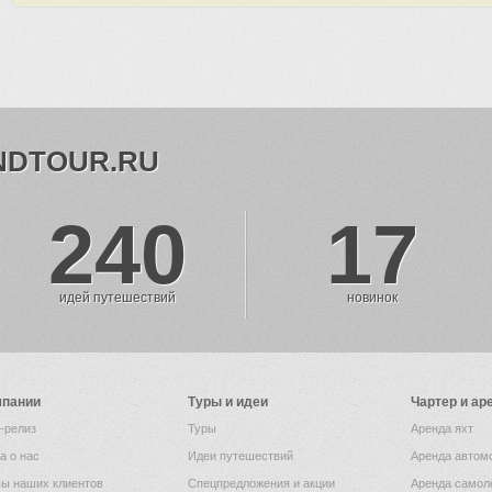
NDTOUR.RU
240
17
идей путешествий
новинок
мпании
Туры и идеи
Чартер и ар
-релиз
Туры
Аренда яхт
а о нас
Идеи путешествий
Аренда автом
ы наших клиентов
Спецпредложения и акции
Аренда самол