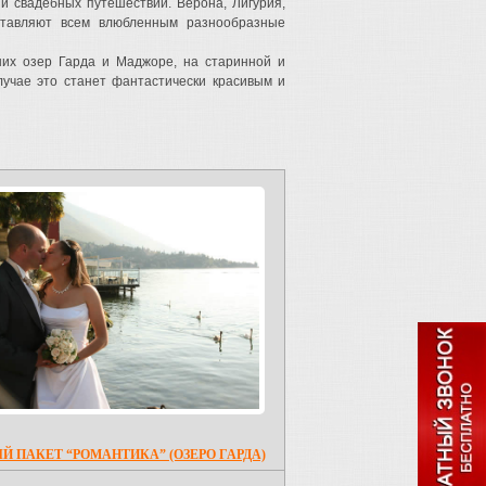
и свадебных путешествий. Верона, Лигурия,
ставляют всем влюбленным разнообразные
х озер Гарда и Маджоре, на старинной и
учае это станет фантастически красивым и
Й ПАКЕТ “РОМАНТИКА” (ОЗЕРО ГАРДА)