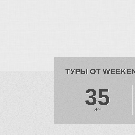
ТУРЫ ОТ WEEKE
35
туров