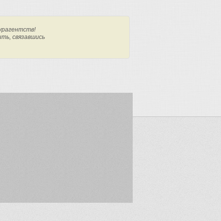
урагентств!
ить, связавшись