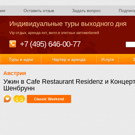
вие
Оставить отзыв
Задать вопрос
Подпис
Индивидуальные туры выходного дня
Vip отдых, аренда яхт, вилл и элитных автомобилей
+7 (495) 646-00-77
Туры и идеи
Чартер и аренда
Услуги
З
Австрия
Ужин в Cafe Restaurant Residenz и Конце
Шенбрунн
Classic Weekend