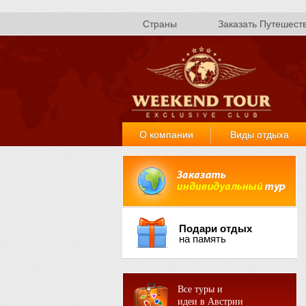
Страны
Заказать Путешест
О компании
Виды отдыха
Подари отдых
на память
Все туры и
идеи в Австрии