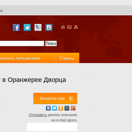
ка
аказать путешествие
Страны
рт в Оранжерее Дворца
Отправить
данное описание
на e-mail друга.