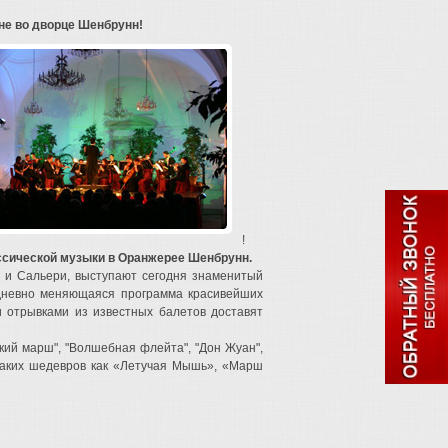
не во дворце Шенбрунн!
!
лассической музыки в Оранжерее Шенбрунн.
 и Сальери, выступают сегодня знаменитый
дневно меняющаяся программа красивейших
 отрывками из известных балетов доставят
ий марш", "Волшебная флейта", "Дон Жуан",
 таких шедевров как «Летучая Мышь», «Марш