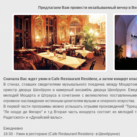
Предлагаем Вам провести незабываемый вечер в Ве
Сначала Вас ждет ужин в Cafe Restaurant Residenz, а затем концерт к
В стенах, ставших свидетелями музыкального поединка между Моцартом
oркестр дворца Шенбрунн и камерный ансамбль дворца Шенбрунн. Еже
мелодий Моцарта и Штрауса в сочетании с великолепно поставленными
огромное наслаждение истинным ценителям музыки и оперного искусства.
В первой части программы можно услышать отрывки произведений "Турецк
"Ле ноцце ди Фигаро" и т.д Вторая часть концерта состоит из мелодий
Радетского» и «Дунайский вальс».
Ежедневно
18:30 - Ужин в ресторане (Cafe Restaurant Residenz- в Шенбрунне)