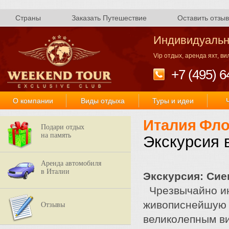
Страны
Заказать Путешествие
Оставить отзыв
Индивидуальн
Vip отдых, аренда яхт, в
+7 (495) 6
О компании
Виды отдыха
Туры и идеи
Италия
Фло
Подари отдых
на память
Экскурсия 
Аренда автомобиля
в Италии
Экскурсия: Сие
Чрезвычайно инт
живописнейшую е
Отзывы
великолепным в