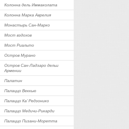
Колонна дель Иммаколата
Колонна Марка Аврелия
Монастырь Сан-Марко
Мост вздохов
Мост Риальто
Остров Мурано
Остров Сан-Ладзаро дельи
Армении
Палатин
Палаццо Веккью
Палаццо Ка’ Редзонико
Палаццо Медичи-Рикарди
Палаццо Пизани-Моретта