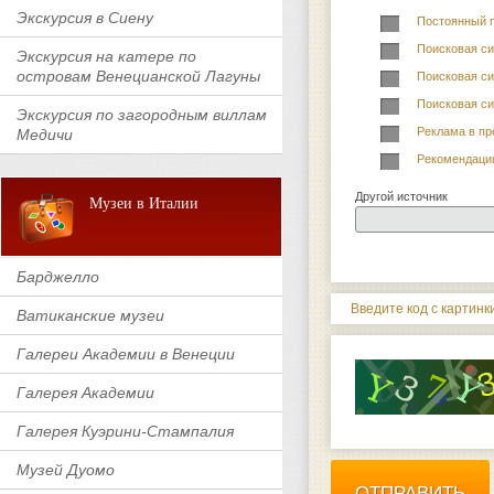
Экскурсия в Сиену
Постоянный 
Поисковая си
Экскурсия на катере по
островам Венецианской Лагуны
Поисковая си
Поисковая си
Экскурсия по загородным виллам
Реклама в пр
Медичи
Рекомендаци
Другой источник
Музеи в Италии
Барджелло
Введите код с картинки
Ватиканские музеи
Галереи Академии в Венеции
Галерея Академии
Галерея Куэрини-Стампалия
Музей Дуомо