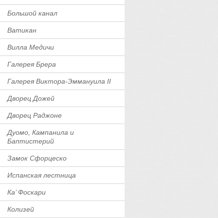
Большой канал
Ватикан
Вилла Медичи
Галерея Брера
Галерея Виктора-Эммануила II
Дворец Дожей
Дворец Раджоне
Дуомо, Кампанила и
Баптистерий
Замок Сфорцеско
Испанская лестница
Ка’ Фоскари
Колизей