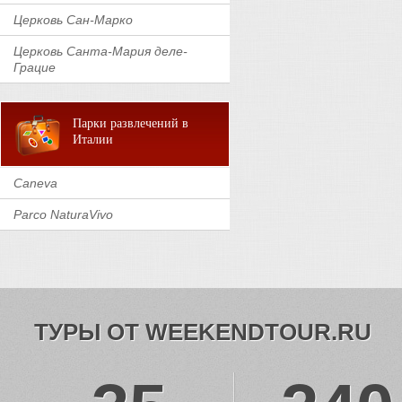
Церковь Сан-Марко
Церковь Санта-Мария деле-
Грацие
Парки развлечений в
Италии
Caneva
Parco NaturaVivo
ТУРЫ ОТ WEEKENDTOUR.RU