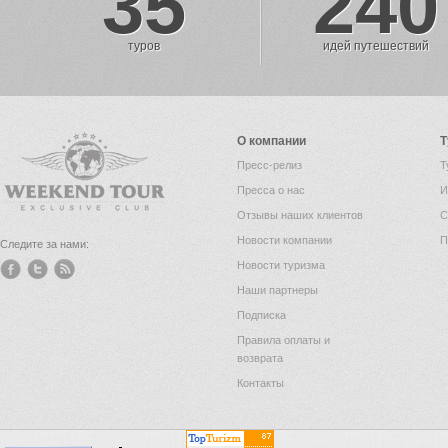
35
240
туров
идей путешествий
О компании
Т
Пресс-релиз
Т
Пресса о нас
И
Отзывы наших клиентов
С
Новости компании
П
Следите за нами:
Новости туризма
Наши партнеры
Подписка
Правила оплаты и
возврата
Контакты