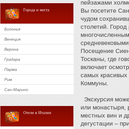
пейзажами холм
Вы посетите Сан
Города и места
чудом сохранивш
столетий. Город
Болонья
многочисленными
Венеция
средневековыми
Верона
Посещение Сиены
Тосканы, где го
Градара
включает осмотр
Парма
самых красивых 
Рим
Коммуны.
Сан-Марино
Экскурсия може
или монастыря, 
Отели в Италии
местных вин и д
дегустации – при