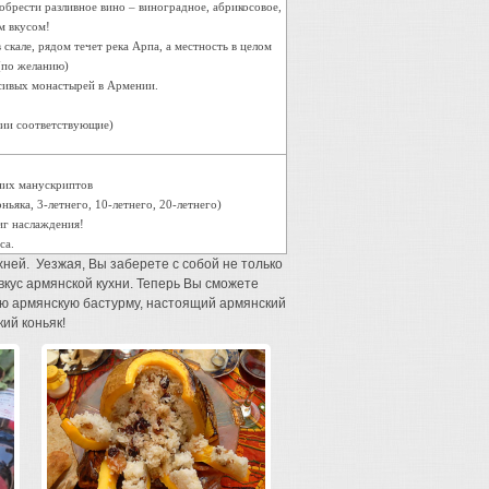
обрести разливное вино – виноградное, абрикосовое,
м вкусом!
скале, рядом течет река Арпа, а местность в целом
(по желанию)
асивых монастырей в Армении.
ции соответствующие)
них манускриптов
ьяка, 3-летнего, 10-летнего, 20-летнего)
иг наслаждения!
са.
ней. Уезжая, Вы заберете с собой не только
вкус армянской кухни. Теперь Вы сможете
ю армянскую бастурму, настоящий армянский
ий коньяк!