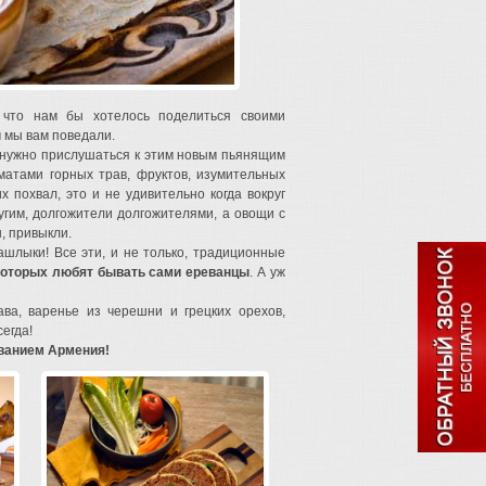
 что нам бы хотелось поделиться своими
м мы вам поведали.
 нужно прислушаться к этим новым пьянящим
матами горных трав, фруктов, изумительных
х похвал, это и не удивительно когда вокруг
ругим, долгожители долгожителями, а овощи с
, привыкли.
шлыки! Все эти, и не только, традиционные
которых любят бывать сами ереванцы
. А уж
ва, варенье из черешни и грецких орехов,
егда!
званием Армения!