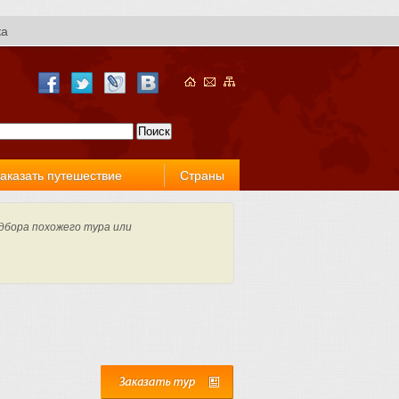
ка
аказать путешествие
Страны
дбора похожего тура или