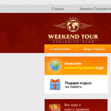
Страны
Заказать Путешест
О компании
Виды отдыха
Подари отдых
на память
Все туры и
идеи в Армении