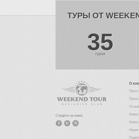
ТУРЫ ОТ WEEKE
35
туров
О ко
Пресс
Пресс
Отзыв
Новос
Следите за нами:
Новос
Наши 
Подпи