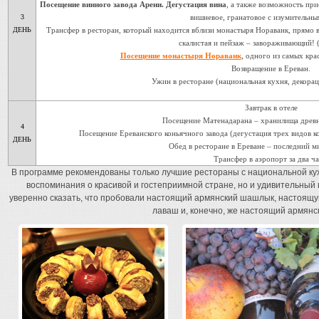
Посещение винного завода Арени. Дегустация вина
, а также возможность при
3
вишневое, гранатовое с изумительны
ДЕНЬ
Трансфер в ресторан, который находится вблизи монастыря Нораванк, прямо в 
скалистая и пейзаж – завораживающий! 
Посещение монастыря Нораванк
, одного из самых кр
Возвращение в Ереван.
Ужин в ресторане (национальная кухня, декора
Завтрак в отеле
Посещение Матенадарана – хранилища древ
4
Посещение Ереванского коньячного завода (дегустация трех видов кон
ДЕНЬ
Обед в ресторане в Ереване – последний м
Трансфер в аэропорт за два ча
В программе рекомендованы только лучшие рестораны с национальной кух
воспоминания о красивой и гостеприимной стране, но и удивительный 
уверенно сказать, что пробовали настоящий армянский шашлык, настоящу
лаваш и, конечно, же настоящий армянск