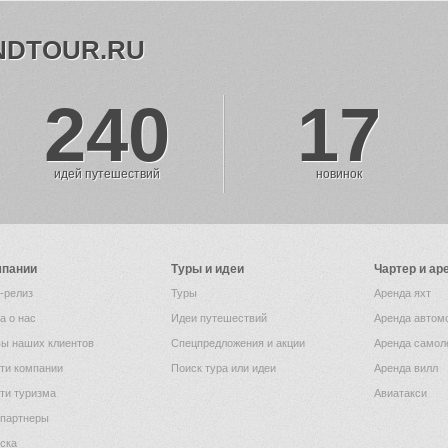
NDTOUR.RU
240
17
идей путешествий
новинок
мпании
Туры и идеи
Чартер и ар
-релиз
Туры
Аренда яхт
а о нас
Идеи путешествий
Аренда автом
ы наших клиентов
Спецпредложения и акции
Аренда самол
ти компании
Поиск тура или идеи
Аренда вилл
ти туризма
Авиатакси
партнеры
ска