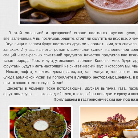
В этой маленькой и прекрасной стране настолько вкусная кухня,
впечатлениями. А вы послушав, решите, стоит ли ощутить на вкус все, о че
Вкус пищи и запахи будут настолько другими и ароматными, что сначала
запахам. И у вас начнется роман с армянской кухней, наполненной аро
специй и прекрасных сочетаний продуктов. Качество продуктов вне всяки
такая природа! Горы и луга, утопающие в зелени. Конечно, мясо будет д
фруктами будут иметь настоящий не синтетический вкус, к которому мы, увы
Ишхан, кюфта, хошлама, долма, ламаджо, хаш, мацун и, конечно, же, ша
блюда армянской кухни вы попробуете в
лучших ресторанах Еревана, в 
они-то знают толк во вкусной еде!
Десерты в Армении тоже потрясающие. Вкусная выпечка: гата, пахла
фруктовые супы…… это сладкий плен, в который вы попадаете сразу и навс
Приглашаем в гастрономический рай под на