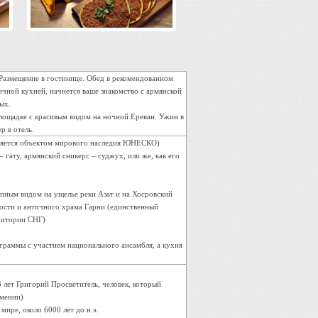
 Размещение в гостинице. Обед в рекомендованном
личной кухней, начнется ваше знакомство с армянской
ых.
площадке с красивым видом на ночной Ереван. Ужин в
р в отель.
вляется объектом мирового наследия ЮНЕСКО)
гату, армянский сникерс – суджух, или же, как его
епным видом на ущелье реки Азат и на Хосровский
ости и античного храма Гарни (единственный
ритории СНГ)
граммы с участием национального ансамбля, а кухня
!
3 лет Григорий Просветитель, человек, который
рмении)
ире, около 6000 лет до н.э.