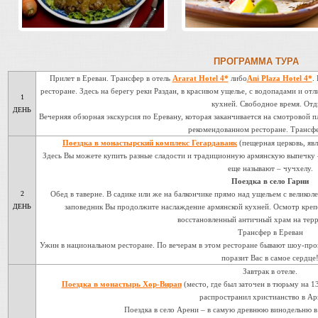
ПРОГРАММА ТУРА
Прилет в Ереван. Трансфер в отель
Ararat Hotel 4*
либо
Ani Plaza Hotel 4*
.
ресторане. Здесь на берегу реки Раздан, в красивом ущелье, с водопадами и от
1
кухней. Свободное время. Отд
ДЕНЬ
Вечерняя обзорная экскурсия по Еревану, которая заканчивается на смотровой 
рекомендованном ресторане. Трансфе
Поездка в монастырский комплекс Гегардаванк
(пещерная церковь, я
Здесь Вы можете купить разные сладости и традиционную армянскую выпечку – 
еще называют – чучхелу.
Поездка в село Гарни
2
Обед в таверне. В садике или же на балкончике прямо над ущельем с великол
ДЕНЬ
заповедник Вы продолжите наслаждение армянской кухней. Осмотр креп
восстановленный античный храм на тер
Трансфер в Ереван
Ужин в национальном ресторане. По вечерам в этом ресторане бывают шоу-про
поразит Вас в самое сердце
Завтрак в отеле.
Поездка в монастырь Хор-Вирап
(место, где был заточен в тюрьму на 1
распространил христианство в А
Поездка в село Арени – в самую древнюю винодельню в м