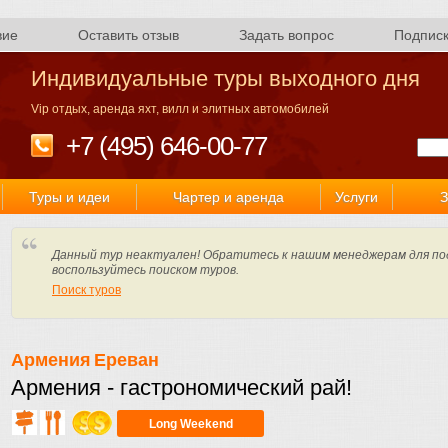
вие
Оставить отзыв
Задать вопрос
Подпис
Индивидуальные туры выходного дня
Vip отдых, аренда яхт, вилл и элитных автомобилей
+7 (495) 646-00-77
Туры и идеи
Чартер и аренда
Услуги
З
Данный тур неактуален! Обратитесь к нашим менеджерам для по
воспользуйтесь поиском туров.
Поиск туров
Армения
Ереван
Армения - гастрономический рай!
Long Weekend