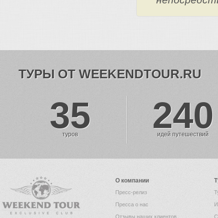
ТУРЫ ОТ WEEKENDTOUR.RU
35
240
туров
идей путешествий
О компании
Т
Пресс-релиз
Т
Пресса о нас
И
Отзывы наших клиентов
С