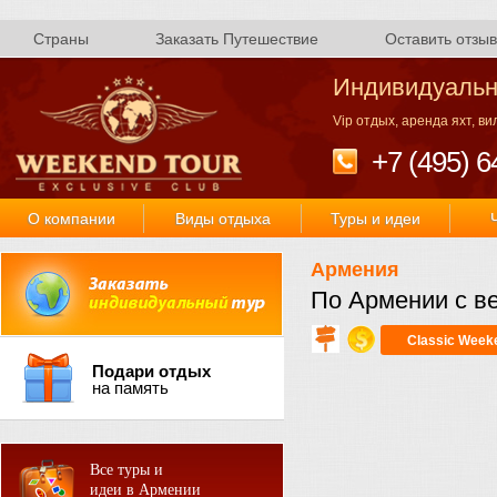
Страны
Заказать Путешествие
Оставить отзыв
Индивидуальн
Vip отдых, аренда яхт, в
+7 (495) 6
О компании
Виды отдыха
Туры и идеи
Армения
По Армении с в
Classic Week
Подари отдых
на память
Все туры и
идеи в Армении