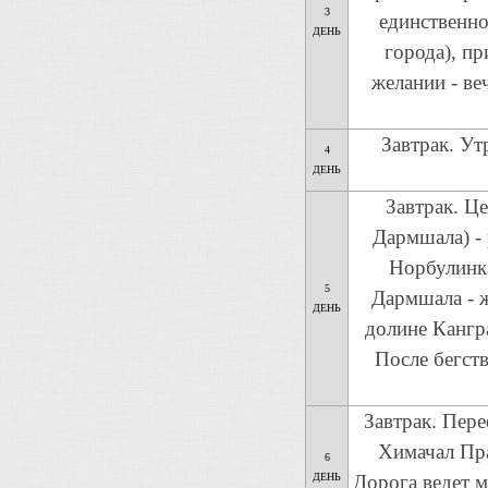
3
единственно
ДЕНЬ
города), п
желании - ве
Завтрак. У
4
ДЕНЬ
Завтрак. Ц
Дармшала) -
Норбулинк
5
Дармшала - ж
ДЕНЬ
долине Кангра
После бегст
Завтрак. Пер
Химачал Пра
6
ДЕНЬ
Дорога ведет м