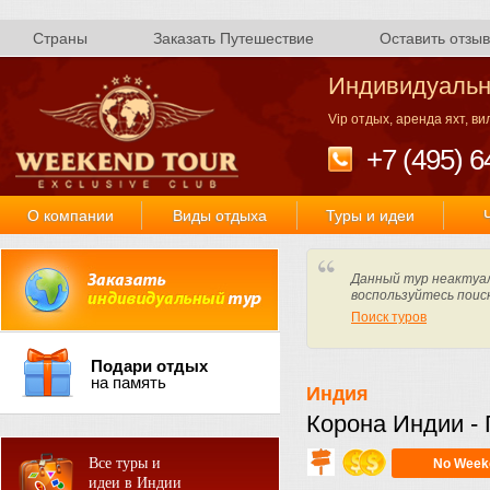
Страны
Заказать Путешествие
Оставить отзыв
Индивидуальн
Vip отдых, аренда яхт, в
+7 (495) 6
О компании
Виды отдыха
Туры и идеи
Данный тур неактуал
воспользуйтесь поис
Поиск туров
Подари отдых
на память
Индия
Корона Индии -
Все туры и
No Week
идеи в Индии