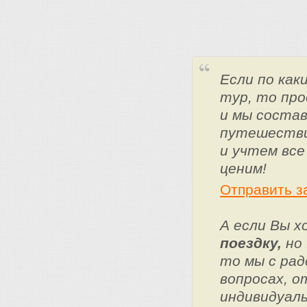
Если по ка
тур, то про
и мы состав
путешестви
и учтем все
ценим!
Отправить з
А если Вы 
поездку,
но 
то мы с ра
вопросах, о
индивидуаль