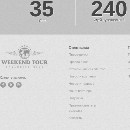
35
240
туров
идей путешествий
О компании
Т
Пресс-релиз
Т
Пресса о нас
И
Отзывы наших клиентов
С
Новости компании
П
Следите за нами:
Новости туризма
Наши партнеры
Подписка
Правила оплаты и
возврата
Контакты