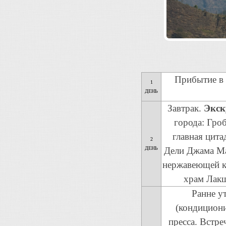
Прибытие в 
1
ДЕНЬ
Завтрак.
Экск
города: Гр
главная цита
2
ДЕНЬ
Дели Джама Ма
нержавеющей к
храм Лакш
Ранне у
(кондициони
пресса. Встре