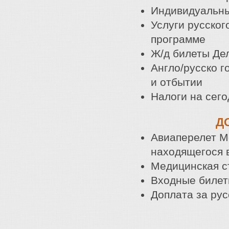
Индивидуальны
Услуги русско
программе
Ж/д билеты Дел
Англо/русско г
и отбытии
Налоги на сег
Д
Авиаперелет М
находящегося 
Медицинская с
Входные билет
Доплата за ру