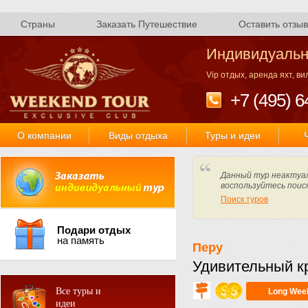
Страны
Заказать Путешествие
Оставить отзыв
Индивидуальн
Vip отдых, аренда яхт, в
+7 (495) 6
О компании
Виды отдыха
Туры и идеи
Данный тур неактуал
воспользуйтесь поис
Поиск туров
Подари отдых
на память
Перу
Удивительный кр
Все туры и
Long Wee
идеи