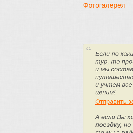
Фотогалерея
Если по ка
тур, то про
и мы состав
путешестви
и учтем все
ценим!
Отправить з
А если Вы 
поездку,
но 
то мы с ра