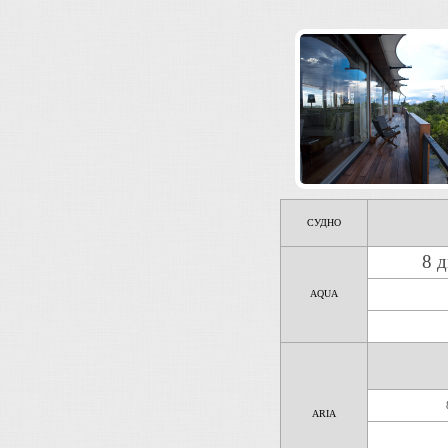
СУДНО
8 д
AQUA
ARIA