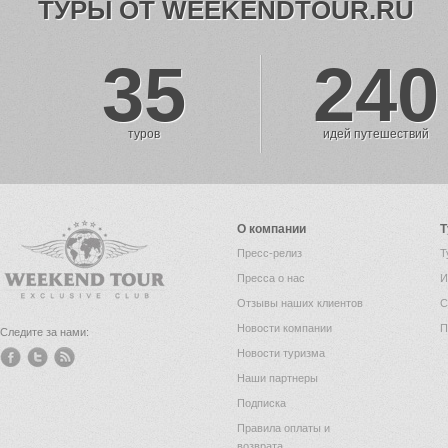
ТУРЫ ОТ WEEKENDTOUR.RU
35
240
туров
идей путешествий
О компании
Т
Пресс-релиз
Т
Пресса о нас
И
Отзывы наших клиентов
С
Новости компании
П
Следите за нами:
Новости туризма
Наши партнеры
Подписка
Правила оплаты и
возврата