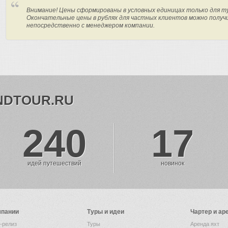
Внимание! Цены сформированы в условных единицах только для т
Окончательные цены в рублях для частных клиентов можно получ
непосредственно с менеджером компании.
NDTOUR.RU
240
17
идей путешествий
новинок
мпании
Туры и идеи
Чартер и ар
-релиз
Туры
Аренда яхт