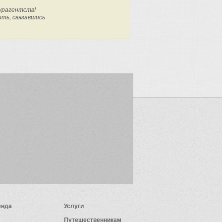
урагентств!
ить, связавшись
енда
Услуги
Путешественникам