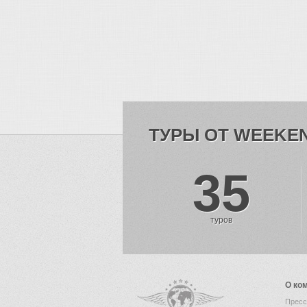
ТУРЫ ОТ WEEKE
35
туров
О ко
Пресс