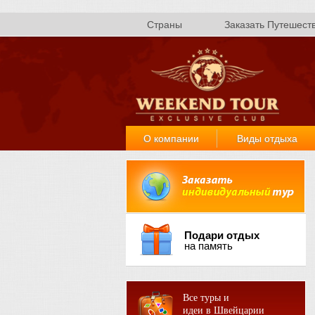
Страны
Заказать Путешест
О компании
Виды отдыха
Подари отдых
на память
Все туры и
идеи в Швейцарии