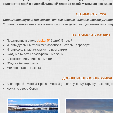
количество дней и с любой, удобной для Вас датой, учитывая все Ваши
СТОИМОСТЬ ТУРА
Стоимость тура в Цахкадзор - от 600 евро на человека при двхумест
Стоимость может меняться в завмсимости от даты заездаи категории номе
В СТОИМОСТЬ ВХОДИТ
Проживание в отеле
Jupiter 5*
6 дней/5 ночей
Индивидуальный трансфер аэропорт – отель – аэропорт
Индивидуальные экскурсии по программе
Входные билеты в экскурсионные зоны
Высококвалифицированный гид
Обед на берегу озера
Медицинская страховка
ДОПОЛНИТЕЛЬНО ОПЛАЧИВА
Авиаперелёт-Москва-Ереван-Москва (по наилучшему тарифу, находящег
Круиз по озеру Севан