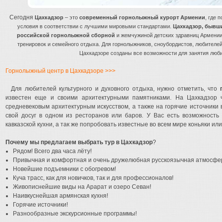
Сегодня
Цахкадзор
– это
современный горнолыжный курорт Армении
, где 
условия в соответствии с лучшими мировыми стандартами.
Цахкадзор, бывши
российской горнолыжной сборной
и жемчужиной детских здравниц Армении
тренировок и семейного отдыха. Для горнолыжников, сноубордистов, любителей
Цахкадзоре созданы все возможности для занятия люб
Горнолыжный центр в Цахкадзоре >>>
Для любителей культурного и духовного отдыха, нужно отметить, что
известен еще и своими архитектурными памятниками. На Цахкадзор 
средневековым архитектурным искусством, а также на горячие источники
свой досуг в одном из ресторанов или баров. У Вас есть возможность
кавказской кухни, а так же попробовать известные во всем мире коньяки ил
Почему мы предлагаем выбрать тур в Цахкадзор
?
Рядом! Всего два часа лёту!
Привычная и комфортная и очень дружелюбная русскоязычная атмосфе
Новейшие подъемники с обогревом!
Куча трасс, как для новичков, так и для профессионалов!
Живописнейшие виды на Арарат и озеро Севан!
Наивкуснейшая армянская кухня!
Горячие источники!
Разнообразные экскурсионные программы!