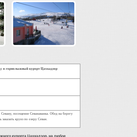
ер
в горнолыжный курорт Цахкадзор
о Севану, посещение Севанаванка. Обед на берегу
 заказать круиз по озеру Севан.
ыжного курорта Цахкадзор
, на любое