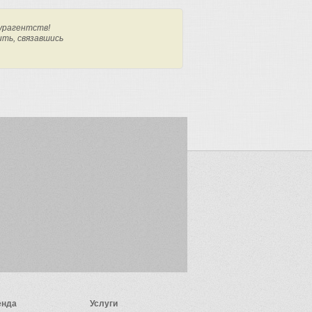
урагентств!
ить, связавшись
енда
Услуги