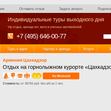
вие
Оставить отзыв
Задать вопрос
Подпис
Индивидуальные туры выходного дня
Vip отдых, аренда яхт, вилл и элитных автомобилей
+7 (495) 646-00-77
Туры и идеи
Чартер и аренда
Услуги
З
Армения
Цахкадзор
Отдых на горнолыжном курорте «Цахкадз
No Weekend
Стоимость:
от 38782 руб. без а/б за 1 чел.