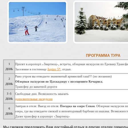
ПРОГРАММА ТУРА
1
Прилет в аэропорт «Звартноц», встреча, обзорная экскурсия по Еревану.Трансф
ДЕНЬ
Заселение в гостиницу
Jupiter 5*
, отдых.
Рано утром вы отведаете знаменитый армянский хаш!!! (по желанию)
2
Обзорная экскурсия по Цахкадзору с посещением Кечариса.
ДЕНЬ
Трансфер до канатной дороги
3 -5
Свободные дни. Возможность заказать
ДЕНЬ
дополнительные экскурсии
Завтрак в отеле. Выезд из отеля.
Поездка на озеро Севан
. Обзорная экскурсия п
6
озера, где вы отведаете свежий и неповторимый барбекю из ишхана. Возможность
ДЕНЬ
Далее трансфер в аэропорт «Звартноц»
Мы сможем предложить Вам достойный
отдых в других отелях горнол