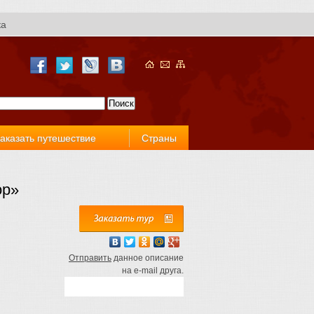
ка
аказать путешествие
Страны
ор»
Отправить
данное описание
на e-mail друга.