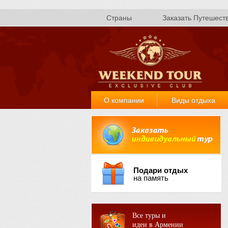
Страны
Заказать Путешест
О компании
Виды отдыха
Подари отдых
на память
Все туры и
идеи в Армении