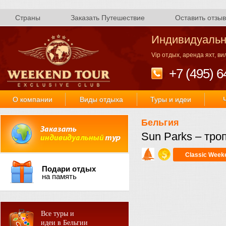
Страны
Заказать Путешествие
Оставить отзыв
Индивидуальн
Vip отдых, аренда яхт, в
+7 (495) 6
О компании
Виды отдыха
Туры и идеи
Бельгия
Sun Parks – тро
Classic Week
Подари отдых
на память
Все туры и
идеи в Бельгии