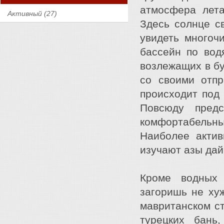
атмосфера лета
Активный (27)
Здесь солнце с
увидеть многоч
бассейн по вод
возлежащих в б
со своими отпр
происходит под
Повсюду предс
комфортабельн
Наиболее актив
изучают азы дай
Кроме водных 
загоришь не ху
мавританском ст
турецких бань