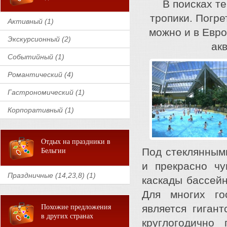
В поисках т
тропики. Погре
Активный (1)
можно и в Евро
Экскурсионный (2)
акв
Событийный (1)
Романтический (4)
Гастрономический (1)
Корпоративный (1)
Отдых на праздники в
Под стеклянными
Бельгии
и прекрасно чу
Праздничные (14,23,8) (1)
каскады бассейн
Для многих го
является гиган
Похожие предложения
в других странах
круглогодично