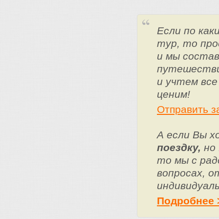
Если по ка
тур, то про
и мы состав
путешестви
и учтем все
ценим!
Отправить з
А если Вы 
поездку,
но 
то мы с ра
вопросах, о
индивидуаль
Подробнее 