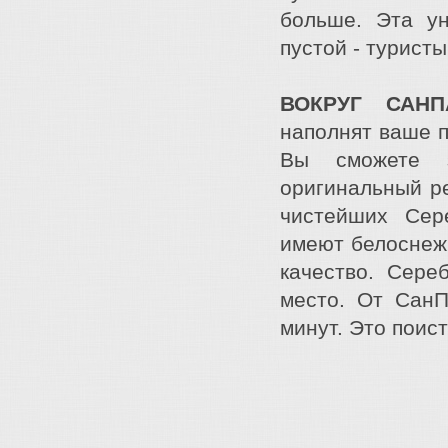
больше. Эта ун
пустой - турист
ВОКРУГ САНП
наполнят ваше 
Вы сможете з
оригинальный ре
чистейших Сер
имеют белоснежн
качество. Сере
место. От СанП
минут. Это поис