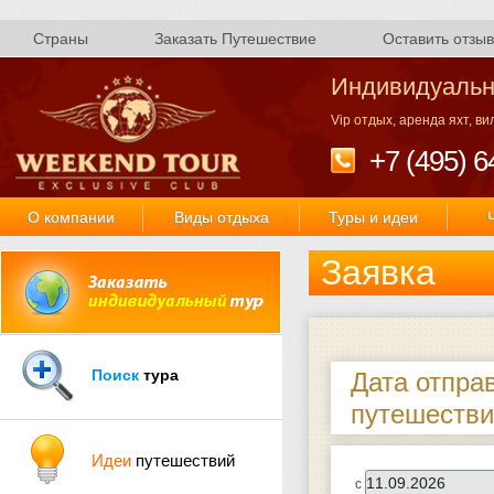
Страны
Заказать Путешествие
Оставить отзыв
Индивидуальн
Vip отдых, аренда яхт, в
+7 (495) 6
О компании
Виды отдыха
Туры и идеи
Заявка
Поиск
тура
Дата отпра
путешестви
Идеи
путешествий
с