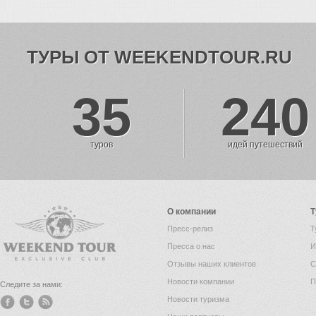
ТУРЫ ОТ WEEKENDTOUR.RU
35
240
туров
идей путешествий
О компании
Т
Пресс-релиз
Т
Пресса о нас
И
Отзывы наших клиентов
С
Новости компании
П
Следите за нами:
Новости туризма