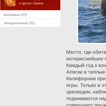
в других странах
Активный (27)
Экскурсионный (51)
Место, где обит
интереснейших м
Каждый год к ко
Аляски в теплые
Калифорнии прих
игры. Только в 
зрелищем, наблю
поднимаются на
совершают прыж