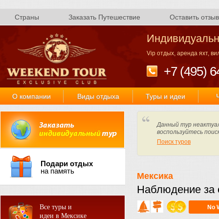
Страны
Заказать Путешествие
Оставить отзыв
Индивидуальн
Vip отдых, аренда яхт, в
+7 (495) 6
О компании
Виды отдыха
Туры и идеи
Данный тур неактуал
воспользуйтесь поис
Поиск туров
Подари отдых
на память
Мексика
Наблюдение за 
Все туры и
No 
идеи в Мексике