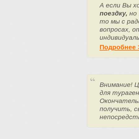
А если Вы 
поездку,
но 
то мы с ра
вопросах, о
индивидуаль
Подробнее 
Внимание! 
для тураге
Окончатель
получить, с
непосредст