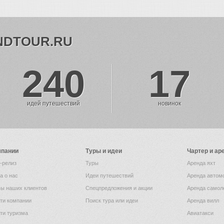
NDTOUR.RU
240
17
идей путешествий
новинок
мпании
Туры и идеи
Чартер и ар
-релиз
Туры
Аренда яхт
а о нас
Идеи путешествий
Аренда автом
ы наших клиентов
Спецпредложения и акции
Аренда самол
ти компании
Поиск тура или идеи
Аренда вилл
ти туризма
Авиатакси