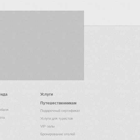
енда
Услуги
Путешественникам
обиля
Подарочный сертификат
ета
Услуги для туристов
VIP-залы
Бронирование отелей