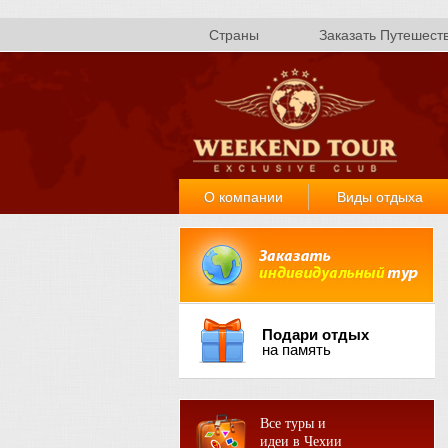
Страны
Заказать Путешест
О компании
Виды отдыха
Подари отдых
на память
Все туры и
идеи в Чехии