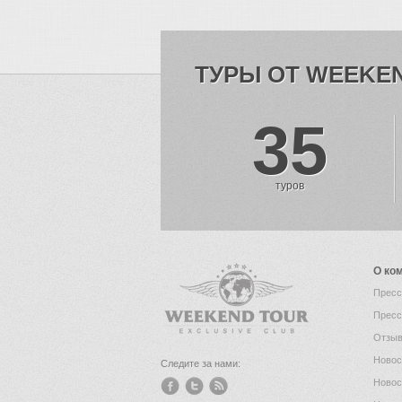
ТУРЫ ОТ WEEKE
35
туров
О ко
Пресс
Пресс
Отзыв
Новос
Следите за нами:
Новос