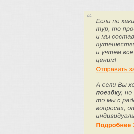
Если по ка
тур, то про
и мы состав
путешестви
и учтем все
ценим!
Отправить з
А если Вы 
поездку,
но 
то мы с ра
вопросах, о
индивидуаль
Подробнее 