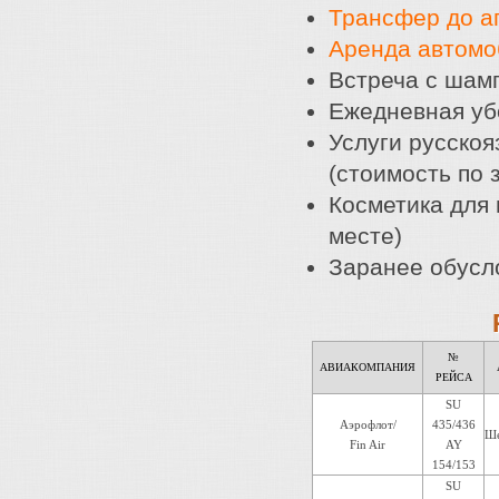
Трансфер до а
Аренда автомо
Встреча с шамп
Ежедневная убо
Услуги русскоя
(стоимость по 
Косметика для 
месте)
Заранее обусл
№
АВИАКОМПАНИЯ
РЕЙСА
SU
Аэрофлот/
435/436
Ше
Fin Air
AY
154/153
SU