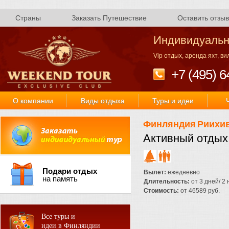
Страны
Заказать Путешествие
Оставить отзыв
Индивидуальн
Vip отдых, аренда яхт, в
+7 (495) 6
О компании
Виды отдыха
Туры и идеи
Финляндия
Риихи
Активный отдых
Подари отдых
Вылет:
ежедневно
на память
Длительность:
от 3 дней/ 2
Стоимость:
от 46589 руб.
Все туры и
идеи в Финляндии