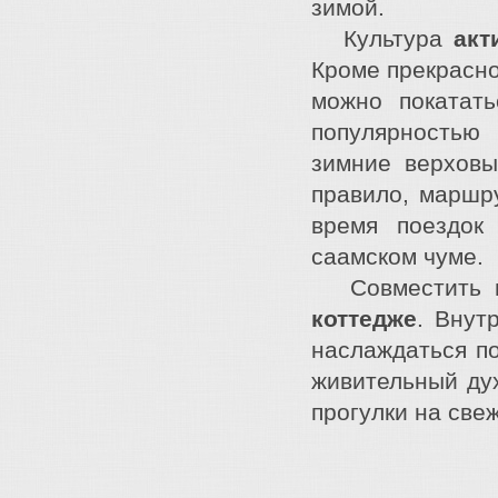
зимой.
Культура
акт
Кроме прекрасн
можно покатат
популярностью
зимние верховы
правило, маршр
время поездок
саамском чуме.
Совместить п
коттедже
. Внут
наслаждаться п
живительный ду
прогулки на све